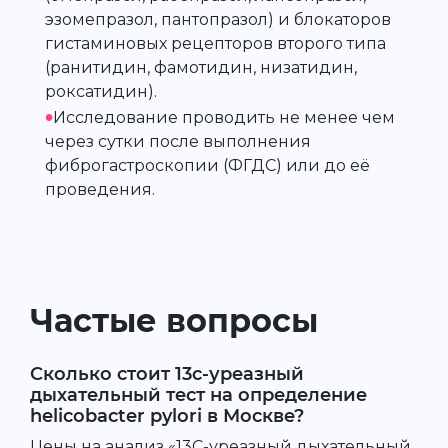
эзомепразол, пантопразол) и блокаторов
гистаминовых рецепторов второго типа
(ранитидин, фамотидин, низатидин,
роксатидин).
•
Исследование проводить не менее чем
через сутки после выполнения
фиброгастроскопии (ФГДС) или до её
проведения.
Частые вопросы
Сколько стоит 13с-уреазный
дыхательный тест на определение
helicobacter pylori в Москве?
Цены на анализ «13С-уреазный дыхательный