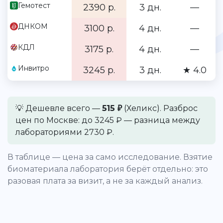
Гемотест
2390 р.
3 дн.
—
ДНКОМ
3100 р.
4 дн.
—
КДЛ
3175 р.
4 дн.
—
Инвитро
3245 р.
3 дн.
★ 4.0
💡 Дешевле всего —
515 ₽
(Хеликс). Разброс
цен по Москве: до 3245 ₽ — разница между
лабораториями 2730 ₽.
В таблице — цена за само исследование. Взятие
биоматериала лаборатория берёт отдельно: это
разовая плата за визит, а не за каждый анализ.