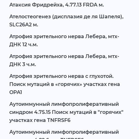
Атаксия Фридрейха, 4.77.13 FRDA м.
Ателостеогенез (дисплазия де ля Шапеля),
SLC26A2 м.
Атрофия зрительного нерва Лебера, мтх-
ДНК 12 ч.м.
Атрофия зрительного нерва Лебера, мтх-
ДНК 3 ч.м.
Атрофия зрительного нерва с глухотой.
Поиск мутаций в «горячих» участках гена
OPA1
Аутоиммунный лимфопролиферативный
синдром 4.75.15 Поиск мутаций в "горячих"
участках гена TNFRSF6
Аутоиммунный лимфопролиферативный