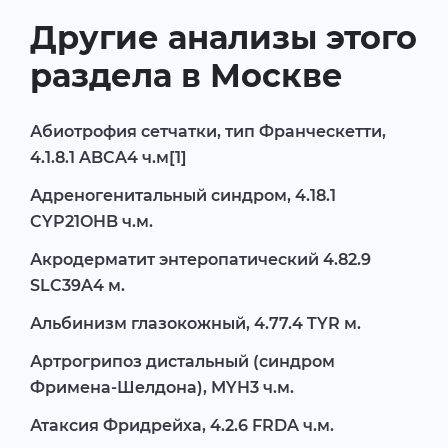
Другие анализы этого
раздела в Москве
Абиотрофия сетчатки, тип Франческетти,
4.1.8.1 ABCA4 ч.м[1]
Адреногенитальный синдром, 4.18.1
CYP21OHB ч.м.
Акродерматит энтеропатический 4.82.9
SLC39A4 м.
Альбинизм глазокожный, 4.77.4 TYR м.
Артрогрипоз дистальный (синдром
Фримена-Шелдона), MYH3 ч.м.
Атаксия Фридрейха, 4.2.6 FRDA ч.м.