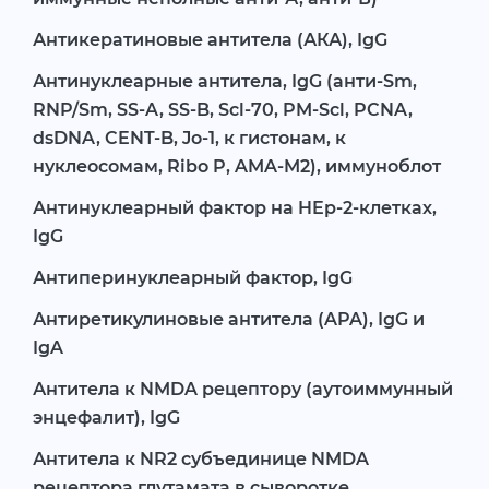
Антикератиновые антитела (АКА), IgG
Антинуклеарные антитела, IgG (анти-Sm,
RNP/Sm, SS-A, SS-B, Scl-70, PM-Scl, PCNA,
dsDNA, CENT-B, Jo-1, к гистонам, к
нуклеосомам, Ribo P, AMA-M2), иммуноблот
Антинуклеарный фактор на HEp-2-клетках,
IgG
Антиперинуклеарный фактор, IgG
Антиретикулиновые антитела (APA), IgG и
IgA
Антитела к NMDA рецептору (аутоиммунный
энцефалит), IgG
Антитела к NR2 субъединице NMDA
рецептора глутамата в сыворотке