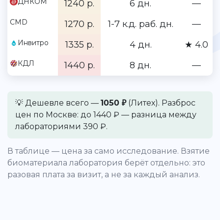
ДНКОМ
1240 р.
6 дн.
—
CMD
1270 р.
1-7 к.д. раб. дн.
—
Инвитро
1335 р.
4 дн.
★ 4.0
КДЛ
1440 р.
8 дн.
—
💡 Дешевле всего —
1050 ₽
(Литех). Разброс
цен по Москве: до 1440 ₽ — разница между
лабораториями 390 ₽.
В таблице — цена за само исследование. Взятие
биоматериала лаборатория берёт отдельно: это
разовая плата за визит, а не за каждый анализ.