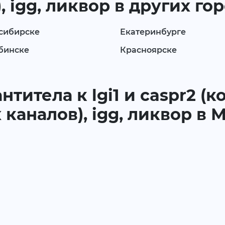
 igg, ликвор в других го
сибирске
Екатеринбурге
бинске
Красноярске
антитела к lgi1 и caspr2 
каналов), igg, ликвор в 