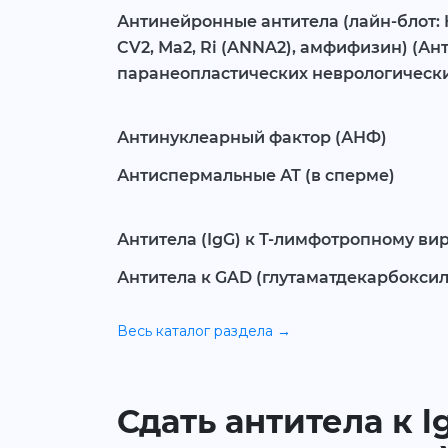
Антинейронные антитела (лайн-блот: Hu
CV2, Ма2, Ri (ANNA2), амфифизин) (Ан
паранеопластических неврологически
Антинуклеарный фактор (АНФ)
Антиспермальные АТ (в сперме)
Антитела (IgG) к Т-лимфотропному виру
Антитела к GAD (глутаматдекарбоксила
Весь каталог раздела →
Сдать антитела к l