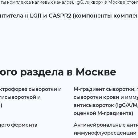
ты комплекса калиевых каналов), IgG, ликвор» в Москве стои
нтитела к LGI1 и CASPR2 (компоненты комплек
ого раздела в Москве
ектрофорез сыворотки и
M-градиент сыворотки,
тисывороткой и
сыворотки крови и имм
)
антисывороток (IgG/A/M
оценкой М-градиента)
щего фермента
Антинейрональные анти
иммунофлуоресценции