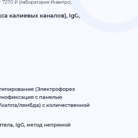
т 7270 ₽ (лаборатория Инвитро).
са калиевых каналов), IgG,
 типирование (Электрофорез
унофиксация с панелью
/каппа/лямбда) c количественной
тела, IgG, метод непрямой