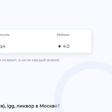
вность
Рейтинг
дн.
★ 4.0
за визит, а не за каждый анализ.
), igg, ликвор в Москве?