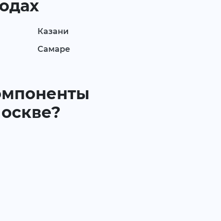
родах
Казани
Самаре
(компоненты
Москве?