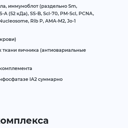
ла, иммуноблот (раздельно Sm,
-A (52 кДа), SS-B, Scl-70, PM-Scl, PCNA,
ucleosome, Rib P, AMA-M2, Jo-1
крови)
) к ткани яичника (антиовариальные
 комплемента
инфосфатазе IA2 суммарно
 комплекса