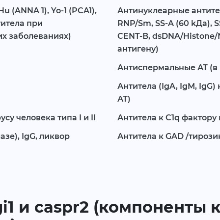
 (ANNA 1), Yo-1 (PCA1),
Антинуклеарные антите
титела при
RNP/Sm, SS-A (60 kДа), SS
х заболеваниях)
CENT-B, dsDNA/Histone/N
антигену)
Антиспермальные АТ (в 
Антитела (IgA, IgM, IgG
АТ)
су человека типа I и II
Антитела к C1q фактору
зе), IgG, ликвор
Антитела к GAD /тироз
gi1 и caspr2 (компоненты