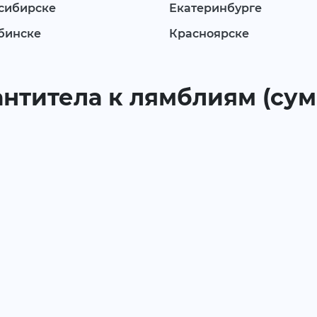
сибирске
Екатеринбурге
бинске
Красноярске
 антитела к лямблиям (сум