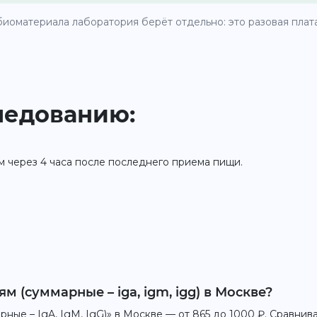
иоматериала лаборатория берёт отдельно: это разовая плата 
ледованию:
м через 4 часа после последнего приема пищи.
м (суммарные – iga, igm, igg) в Москве?
ные – IgA, IgM, IgG)» в Москве — от 865 до 1000 ₽. Сравнив