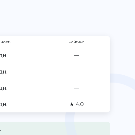
вность
Рейтинг
дн.
—
дн.
—
дн.
—
дн.
★ 4.0
.