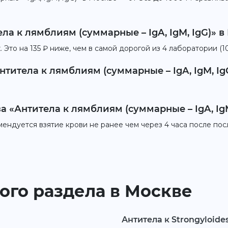
ла к лямблиям (суммарные – IgA, IgM, IgG)» в
 Это на 135 ₽ ниже, чем в самой дорогой из 4 лаборатории (
титела к лямблиям (суммарные – IgA, IgM, Ig
а «Антитела к лямблиям (суммарные – IgA, IgM
мендуется взятие крови не ранее чем через 4 часа после по
ого раздела в Москве
Антитела к Strongyloides