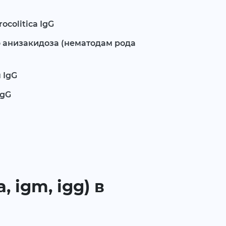
ocolitica IgG
ю анизакидоза (нематодам рода
 IgG
IgG
 igm, igg) в