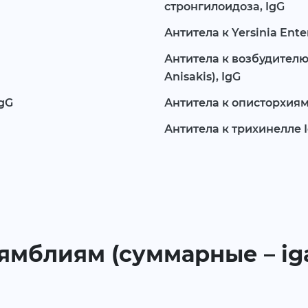
стронгилоидоза, IgG
Антитела к Yersinia Enter
Антитела к возбудител
Anisakis), IgG
IgG
Антитела к описторхиям
Антитела к трихинелле 
ямблиям (суммарные – iga,