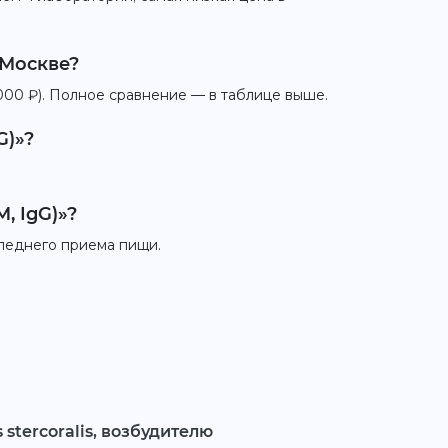
 Москве?
1000 ₽). Полное сравнение — в таблице выше.
G)»?
, IgG)»?
следнего приема пищи.
 stercoralis, возбудителю