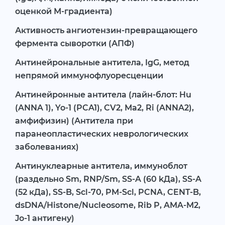
оценкой М-градиента)
Активность ангиотензин-превращающего
фермента сыворотки (АПФ)
Антинейрональные антитела, IgG, метод
непрямой иммунофлуоресценции
Антинейронные антитела (лайн-блот: Hu
(ANNA 1), Yo-1 (PCA1), CV2, Ма2, Ri (ANNA2),
амфифизин) (Антитела при
паранеопластических неврологических
заболеваниях)
Антинуклеарные антитела, иммуноблот
(раздельно Sm, RNP/Sm, SS-A (60 kДа), SS-A
(52 кДа), SS-B, Scl-70, PM-Scl, PCNA, CENT-B,
dsDNA/Histone/Nucleosome, Rib P, AMA-M2,
Jo-1 антигену)