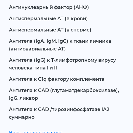
Антинуклеарный фактор (АНФ)
Антиспермальные АТ (в крови)
Антиспермальные АТ (в сперме)
Антитела (IgA, IgM, IgG) к ткани яичника
(антиовариальные АТ)
Антитела (IgG) к Т-лимфотропному вирусу
человека типа I и II
Антитела к C1q фактору комплемента
Антитела к GAD (глутаматдекарбоксилазе),
IgG, ликвор
Антитела к GAD /тирозинфосфатазе IA2
суммарно
Весь каталог раздела →