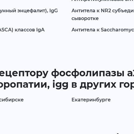
унный энцефалит), IgG
Антитела к NR2 субъед
сыворотке
ASCA) классов IgA
Антитела к Sacchаromyce
рецептору фосфолипазы а
опатии, igg в других го
сибирске
Екатеринбурге