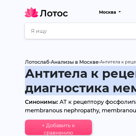
Москва
Лотослаб
›
Анализы в Москве
›
Антитела к рец
Антитела к реце
диагностика ме
Синонимы:
АТ к рецептору фосфолипа
membranous nephropathy, membranous
+ Добавить к
сравнению