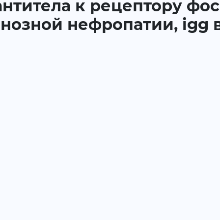
 антитела к рецептору фо
нозной нефропатии, igg 