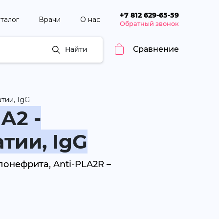
+7 812 629-65-59
талог
Врачи
О нас
Обратный звонок
Сравнение
Найти
тии, IgG
А2 -
тии, IgG
онефрита, Anti-PLA2R –