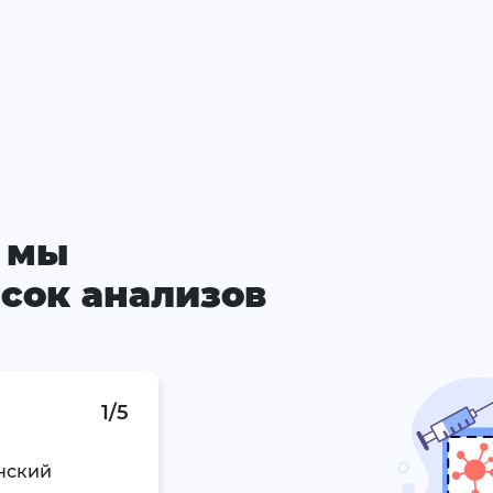
 мы
сок анализов
1/5
нский