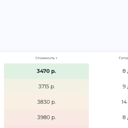
Стоимость
↑
Гото
3470 р.
8 
3715 р.
9 
3830 р.
14
3980 р.
8 