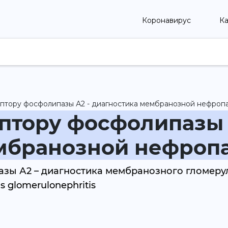
Коронавирус
Ка
ептору фосфолипазы А2 - диагностика мембранозной нефропа
птору фосфолипазы 
мбранозной нефропа
зы А2 – диагностика мембранозного гломерул
 glomerulonephritis