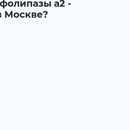
сфолипазы а2 -
в Москве?