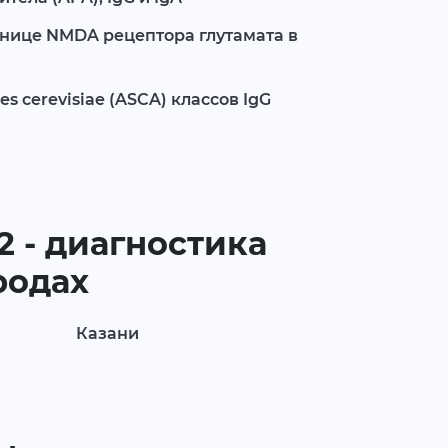
инице NMDA рецептора глутамата в
s cerevisiae (ASCA) классов IgG
2 - диагностика
родах
Казани