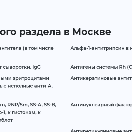
ого раздела в Москве
титела (в том числе
Альфа-1-антитрипсин в 
сыворотки, IgG
Антигены системы Rh (C, 
тными эритроцитами
Антикератиновые антите
ные неполные анти-А,
m, RNP/Sm, SS-A, SS-B,
Антинуклеарный фактор 
-1, к гистонам, к
облот
Антиретикулиновые анти