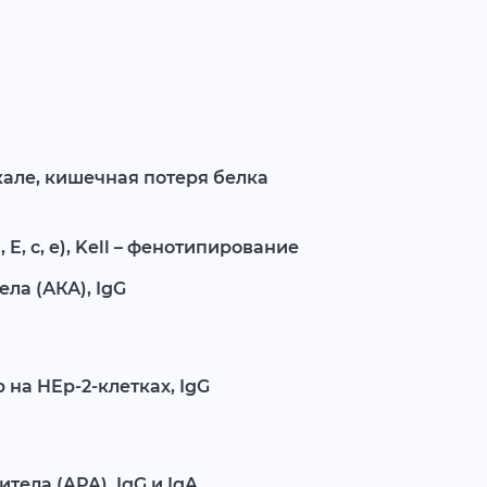
кале, кишечная потеря белка
E, c, e), Kell – фенотипирование
ла (АКА), IgG
на HEp-2-клетках, IgG
тела (APA), IgG и IgA