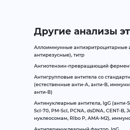
Другие анализы эт
Аллоиммунные антиэритроцитарные ан
антирезусные), титр
Ангиотензин-превращающий фермент 
Антигрупповые антитела со стандар
(естественные анти-А, анти-В, иммун
анти-В)
Антинуклеарные антитела, IgG (анти-S
Scl-70, PM-Scl, PCNA, dsDNA, CENT-B, Jo
нуклеосомам, Ribo P, AMA-M2), иммун
Антиперинуклеарный фактор, IgG