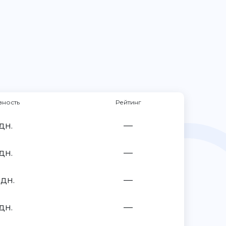
вность
Рейтинг
дн.
—
дн.
—
 дн.
—
дн.
—