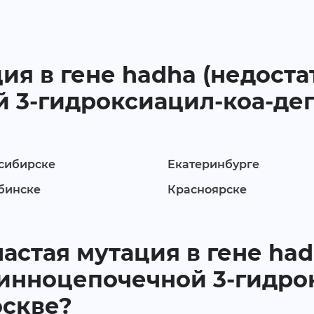
ция в гене hadha (недоста
 3-гидроксиацил-коа-дег
сибирске
Екатеринбурге
бинске
Красноярске
частая мутация в гене ha
линноцепочечной 3-гидро
оскве?