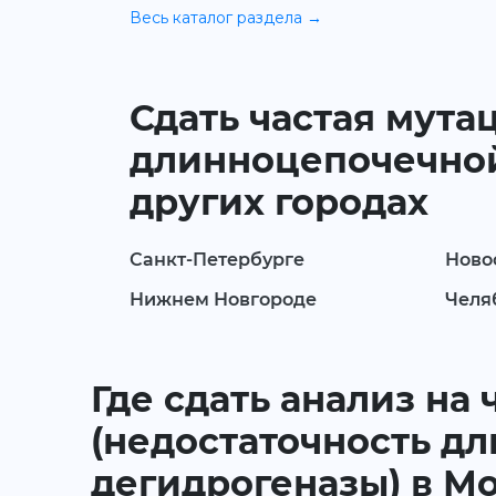
Весь каталог раздела →
Сдать частая мута
длинноцепочечной
других городах
Санкт-Петербурге
Ново
Нижнем Новгороде
Челя
Где сдать анализ на 
(недостаточность д
дегидрогеназы) в М