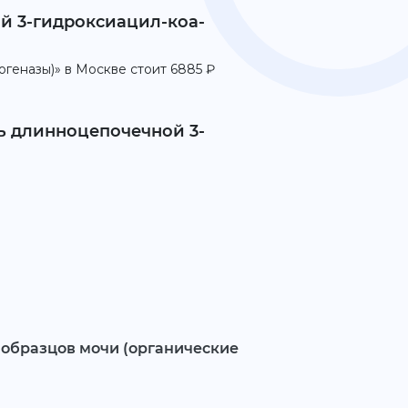
ой 3-гидроксиацил-коа-
геназы)» в Москве стоит 6885 ₽
ть длинноцепочечной 3-
 образцов мочи (органические