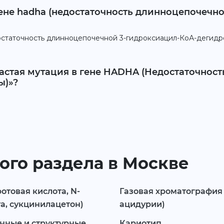
гене hadha (недостаточность длинноцепочечн
статочность длинноцепочечной 3-гидроксиацил-КоА-дегидро
Частая мутация в гене HADHA (Недостаточнос
ы)»?
ого раздела в Москве
товая кислота, N-
Газовая хроматография
та, сукцинилацетон)
ацидурии)
нные и структурные
Кариотип