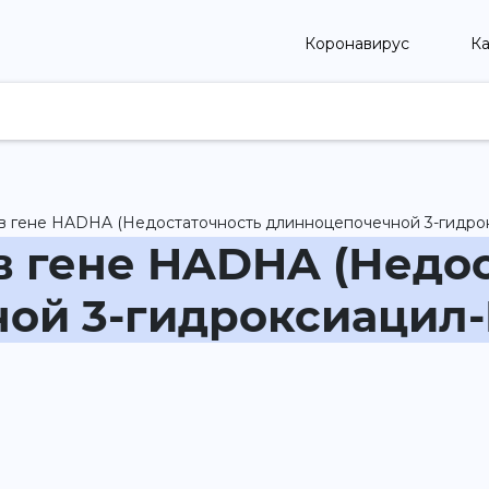
Коронавирус
Ка
 в гене HADHA (Недостаточность длинноцепочечной 3-гидро
в гене HADHA (Недо
ой 3-гидроксиацил-