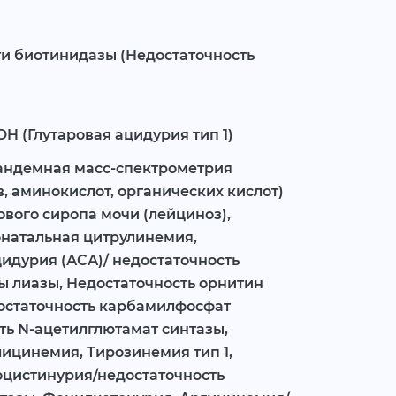
и биотинидазы (Недостаточность
H (Глутаровая ацидурия тип 1)
андемная масс-спектрометрия
, аминокислот, органических кислот)
ового сиропа мочи (лейциноз),
онатальная цитрулинемия,
идурия (АСА)/ недостаточность
ы лиазы, Недостаточность орнитин
остаточность карбамилфосфат
ть N-ацетилглютамат синтазы,
ицинемия, Тирозинемия тип 1,
оцистинурия/недостаточность