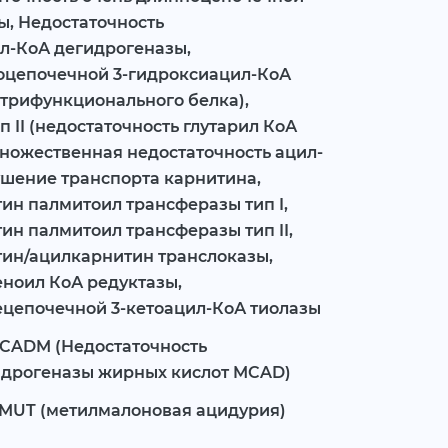
ы, Недостаточность
л-КоА дегидрогеназы,
оцепочечной 3-гидроксиацил-КоА
 трифункционального белка),
 II (недостаточность глутарил КоА
 множественная недостаточность ацил-
ушение транспорта карнитина,
ин палмитоил трансферазы тип I,
ин палмитоил трансферазы тип II,
тин/ацилкарнитин транслоказы,
еноил КоА редуктазы,
ецепочечной 3-кетоацил-КоА тиолазы
ACADM (Недостаточность
идрогеназы жирных кислот MCAD)
 MUT (метилмалоновая ацидурия)