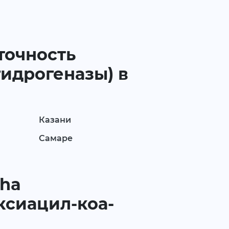
точность
идрогеназы) в
Казани
Самаре
dha
ксиацил-коа-