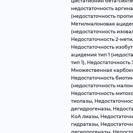
цистатионин бета-синт
недостаточность аргин
(недостаточность пропи
Метилмалоновая ациде
(недостаточность изова
Недостаточность 2-мет
Недостаточность изобут
ацидемия тип 1 (недост
тип 1), Недостаточност
Множественная карбокс
Недостаточность биоти
(недостаточность малон
Недостаточность митох
тиолазы, Недостаточнос
дегидрогеназы, Недоста
КоА лиазы, Недостаточн
гидратазы, Недостаточ
дегидрогеназы, Недост