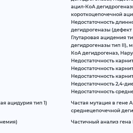
ацил-КоА дегидрогеназ
короткоцепочечной аци
Недостаточность длинн
дегидрогеназы (дефект
Глутаровая ацидемия тип
дегидрогеназы тип II),
КоА дегидрогеназ, Нар
Недостаточность карнит
Недостаточность карнит
Недостаточность карни
Недостаточность 2,4-ди
Недостаточность средн
ая ацидурия тип 1)
Частая мутация в гене 
среднецепочечной дег
инемия)
Частичный анализ гена