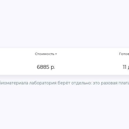
Стоимость
↑
Гото
6885 р.
11
иоматериала лаборатория берёт отдельно: это разовая плата 