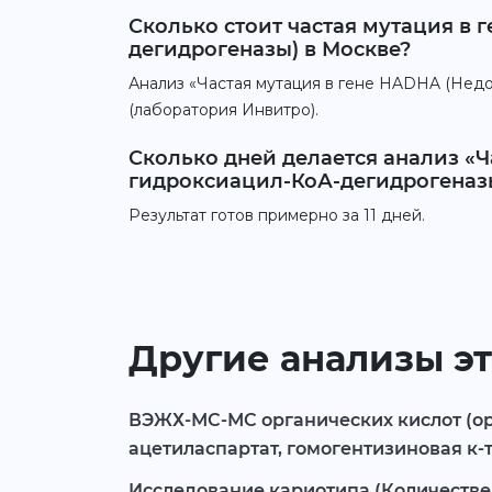
Сколько стоит частая мутация в 
дегидрогеназы) в Москве?
Анализ «Частая мутация в гене HADHA (Недо
(лаборатория Инвитро).
Сколько дней делается анализ «
гидроксиацил-КоА-дегидрогеназ
Результат готов примерно за 11 дней.
Другие анализы эт
ВЭЖХ-МС-МС органических кислот (оро
ацетиласпартат, гомогентизиновая к-
Исследование кариотипа (Количестве