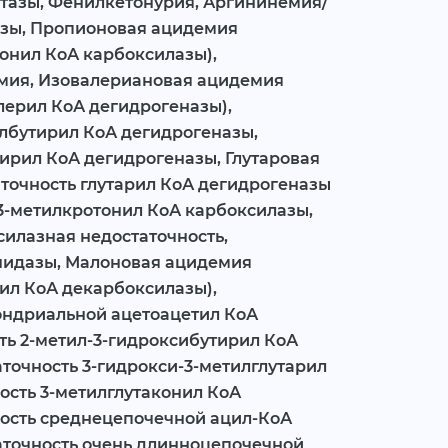
етазы, Фенилкетонурия, Аргининемия/
азы, Пропионовая ацидемия
онил КоА карбоксилазы),
мия, Изовалериановая ацидемия
лерил КоА дегидрогеназы),
илбутирил КоА дегидрогеназы,
ирил КоА дегидрогеназы, Глутаровая
аточность глутарил КоА дегидрогеназы
ь 3-метилкротонил КоА карбоксилазы,
илазная недостаточность,
нидазы, Малоновая ацидемия
ил КоА декарбоксилазы),
ондриальной ацетоацетил КоА
ть 2-метил-3-гидроксибутирил КоА
точность 3-гидрокси-3-метилглутарил
ость 3-метилглутаконил КоА
ность среднецепочечной ацил-КоА
аточность очень длинноцепочечной