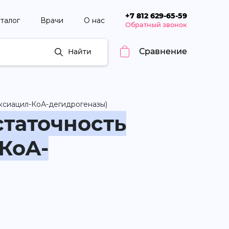
+7 812 629-65-59
талог
Врачи
О нас
Обратный звонок
Сравнение
Найти
ксиацил-КоА-дегидрогеназы)
статочность
КоА-