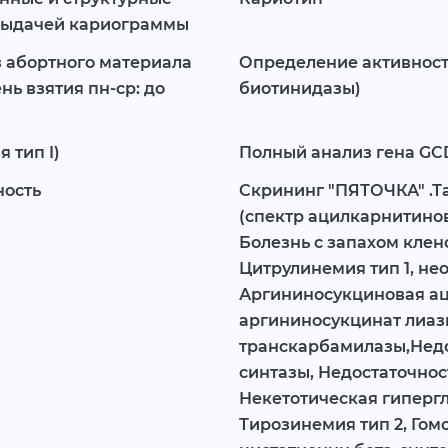
 выдачей кариограммы
 абортного материала
Определение активност
ь взятия пн-ср: до
биотинидазы)
 тип I)
Полный анализ гена GCD
ность
Скрининг "ПЯТОЧКА" .Т
(спектр ацилкарнитинов
Болезнь с запахом клен
Цитрулинемия тип 1, не
Аргининосукциновая ац
аргининосукцинат лиаз
транскарбамилазы,Нед
синтазы, Недостаточнос
Некетотическая гипергл
Тирозинемия тип 2, Гом