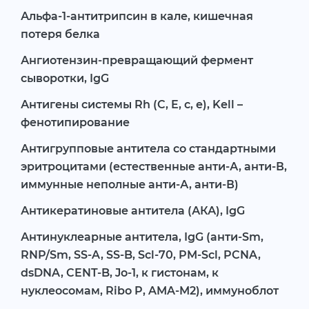
Альфа-1-антитрипсин в кале, кишечная
потеря белка
Ангиотензин-превращающий фермент
сыворотки, IgG
Антигены системы Rh (C, E, c, e), Kell –
фенотипирование
Антигрупповые антитела со стандартными
эритроцитами (естественные анти-А, анти-В,
иммунные неполные анти-А, анти-В)
Антикератиновые антитела (АКА), IgG
Антинуклеарные антитела, IgG (анти-Sm,
RNP/Sm, SS-A, SS-B, Scl-70, PM-Scl, PCNA,
dsDNA, CENT-B, Jo-1, к гистонам, к
нуклеосомам, Ribo P, AMA-M2), иммуноблот