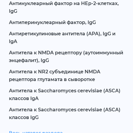
Антинуклеарный фактор на HEp-2-клетках,
IgG
Антиперинуклеарный фактор, IgG
Антиретикулиновые антитела (APA), IgG и
IgA
Антитела к NMDA рецептору (аутоиммунный
энцефалит), IgG
Антитела к NR2 субъединице NMDA
рецептора глутамата в сыворотке
Антитела к Sacchаromyces cerevisiae (ASCA)
классов IgA
Антитела к Sacchаromyces cerevisiae (ASCA)
классов IgG