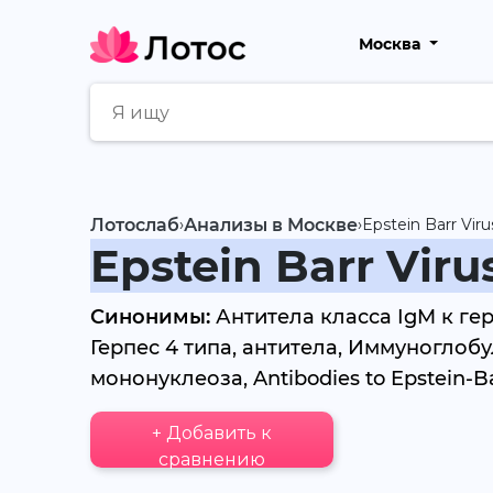
Москва
Лотослаб
›
Анализы в Москве
›
Epstein Barr Vi
Epstein Barr Vir
Синонимы:
Антитела класса IgM к гер
Герпес 4 типа, антитела, Иммуногло
мононуклеоза, Antibodies to Epstein-Ba
+ Добавить к
сравнению