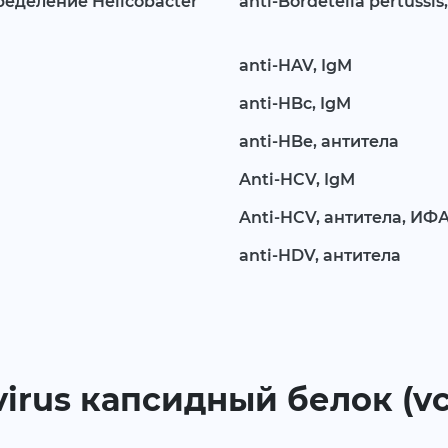
ределение Helicobacter
anti-Bordetella pertussis
anti-HAV, IgM
anti-HBc, IgM
anti-HBe, антитела
Anti-HCV, IgM
Anti-HCV, антитела, ИФ
anti-HDV, антитела
 virus капсидный белок (vc