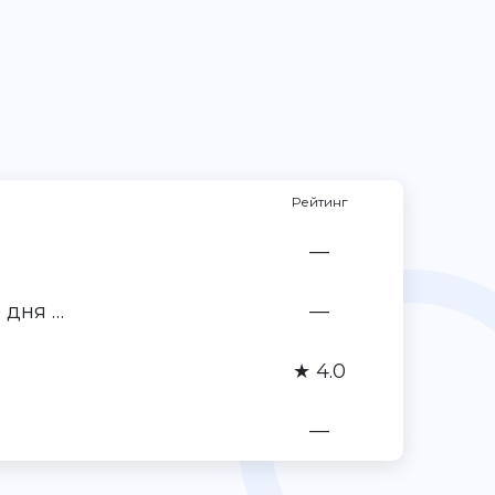
Рейтинг
—
 дня …
—
★ 4.0
—