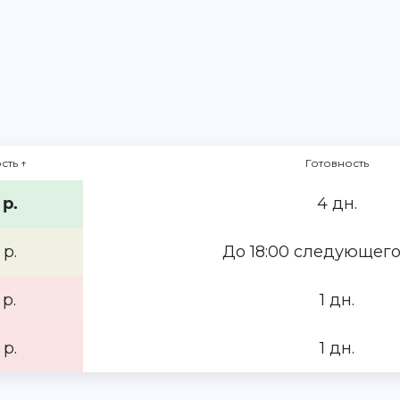
сть
↑
Готовность
 р.
4 дн.
 р.
До 18:00 следующего
 р.
1 дн.
 р.
1 дн.