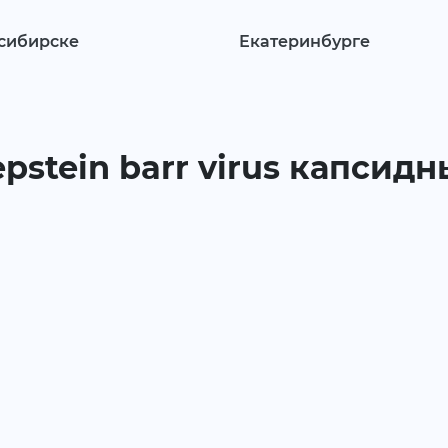
сибирске
Екатеринбурге
epstein barr virus капсидн