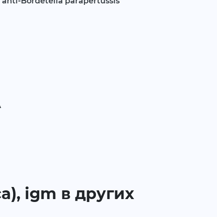
, anti-Bordetella parapertussis
А
a), igm в других