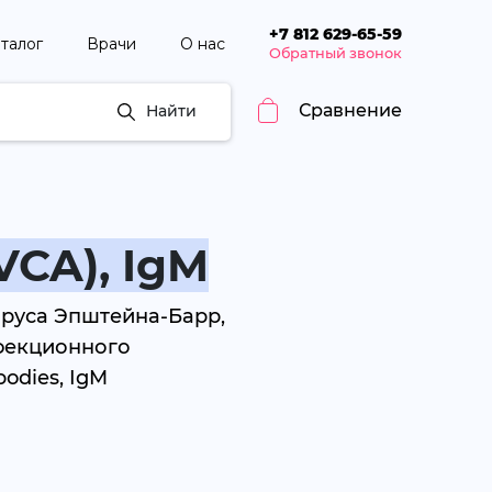
+7 812 629-65-59
талог
Врачи
О нас
Обратный звонок
Сравнение
Найти
VCA), IgM
вируса Эпштейна-Барр,
нфекционного
bodies, IgM