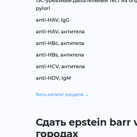
13С-уреазный дыхательный тест на оп
pylori
anti-HAV, IgG
anti-HAV, антитела
anti-HBc, антитела
anti-HBs, антитела
anti-HCV, антитела
anti-HDV, IgM
Весь каталог раздела →
Сдать epstein barr
городах