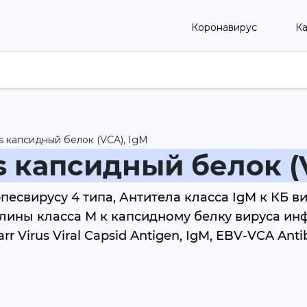
Коронавирус
Ка
rus капсидный белок (VCA), IgM
us капсидный белок (
песвирусу 4 типа, Антитела класса IgM к КБ 
булины класса M к капсидному белку вируса и
rr Virus Viral Capsid Antigen, IgM, EBV-VCA Anti