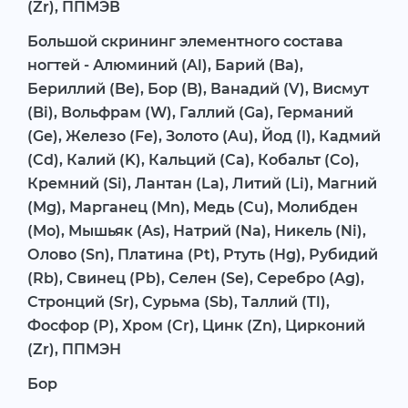
(Zr), ППМЭВ
Большой скрининг элементного состава
ногтей - Алюминий (Al), Барий (Ba),
Бериллий (Be), Бор (B), Ванадий (V), Висмут
(Bi), Вольфрам (W), Галлий (Ga), Германий
(Ge), Железо (Fe), Золото (Au), Йод (I), Кадмий
(Cd), Калий (K), Кальций (Ca), Кобальт (Co),
Кремний (Si), Лантан (La), Литий (Li), Магний
(Mg), Марганец (Mn), Медь (Cu), Молибден
(Mo), Мышьяк (As), Натрий (Na), Никель (Ni),
Олово (Sn), Платина (Pt), Ртуть (Hg), Рубидий
(Rb), Свинец (Pb), Селен (Se), Серебро (Ag),
Стронций (Sr), Сурьма (Sb), Таллий (Tl),
Фосфор (P), Хром (Cr), Цинк (Zn), Цирконий
(Zr), ППМЭН
Бор