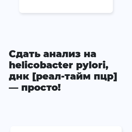
Сдать анализ на
helicobacter pylori,
днк [реал-тайм пцр]
— просто!