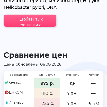
хеликобактериоза, Хеликобактер, H. pylori,
Helicobacter pylori, DNA
+ Добавить к
сравнению
Сравнение цен
Цены обновлены: 06.08.2026
Лаборатория
Стоимость
↑
Готовность
Рейтинг
Хеликс
975 р.
1 дн.
—
ДНКОМ
1110 р.
4 дн.
—
Инвитро
1225 р.
4 дн.
★ 4.0