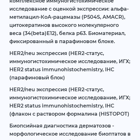
комплексное иммуногистохимическое
исследование с оценкой экспрессии: альфа-
метилацил-КоА-рацемазы (P504S, AMACR),
цитокератинов высокого молекулярного
веса (34(beta)E12), белка p63. Биоматериал,
фиксированный в парафиновом блоке.
HER2/neu экспрессия (HER2-статус,
иммуногистохимическое исследование, ИГХ;
HER2 status immunohistochemistry, IHC
(парафиновый блок)
HER2/neu экспрессия (HER2-статус,
иммуногистохимическое исследование, ИГХ;
HER2 status immunohistochemistry, IHC
(флакон с раствором формалина (HISTOPOT)
Биопсийная диагностика дерматозов -
морфологическое исследование биоптатов в