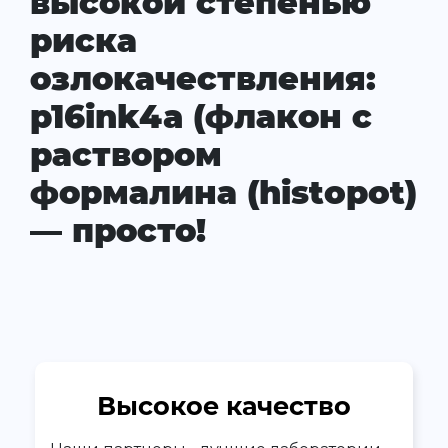
высокой степенью
риска
озлокачествления:
p16ink4a (флакон с
раствором
формалина (histopot)
— просто!
Высокое качество