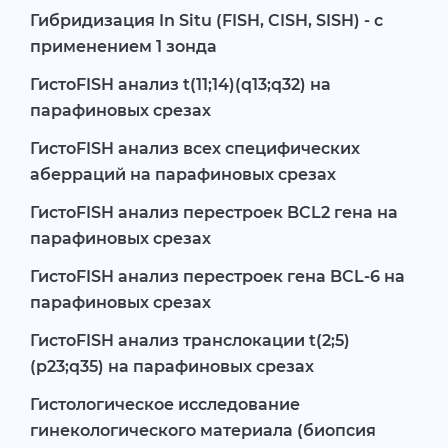
Гибридизация In Situ (FISH, CISH, SISH) - с
применением 1 зонда
ГистоFISH анализ t(11;14)(q13;q32) на
парафиновых срезах
ГистоFISH анализ всех специфических
аберраций на парафиновых срезах
ГистоFISH анализ перестроек BCL2 гена на
парафиновых срезах
ГистоFISH анализ перестроек гена BCL-6 на
парафиновых срезах
ГистоFISH анализ транслокации t(2;5)
(p23;q35) на парафиновых срезах
Гистологическое исследование
гинекологического материала (биопсия