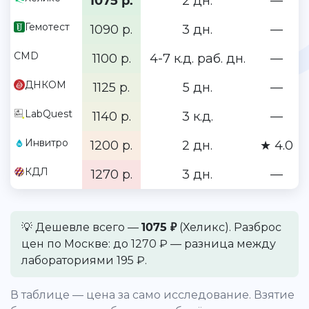
1075 р.
2 дн.
—
Гемотест
1090 р.
3 дн.
—
CMD
1100 р.
4-7 к.д. раб. дн.
—
ДНКОМ
1125 р.
5 дн.
—
LabQuest
1140 р.
3 к.д.
—
Инвитро
1200 р.
2 дн.
★ 4.0
КДЛ
1270 р.
3 дн.
—
💡 Дешевле всего —
1075 ₽
(Хеликс). Разброс
цен по Москве: до 1270 ₽ — разница между
лабораториями 195 ₽.
В таблице — цена за само исследование. Взятие