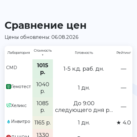
Сравнение цен
Цены обновлены: 06.08.2026
Стоимость
Лаборатория
Готовность
Рейтинг
↑
1015
CMD
1-5 к.д. раб. дн.
—
р.
1040
Гемотест
1 дн.
—
р.
1085
До 9:00
Хеликс
—
р.
следующего дня р…
Инвитро
1165 р.
1 дн.
★ 4.0
1330