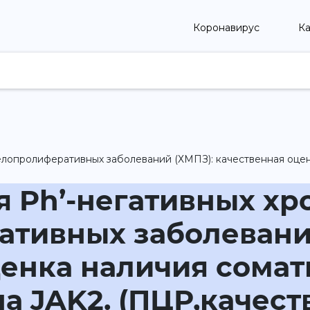
Коронавирус
Ка
елопролиферативных заболеваний (ХМПЗ): качественная оцен
я Ph’-негативных хр
тивных заболевани
ценка наличия сома
а JAK2. (ПЦР,качеств