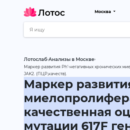
Москва
Лотослаб
›
Анализы в Москве
›
Маркер развития Ph’-негативных хронических ми
JAK2. (ПЦР,качеств).
Маркер развити
миелопролифера
качественная о
мутации 617F ген