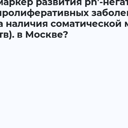
 маркер развития ph’-нег
ролиферативных заболев
а наличия соматической м
тв). в Москве?