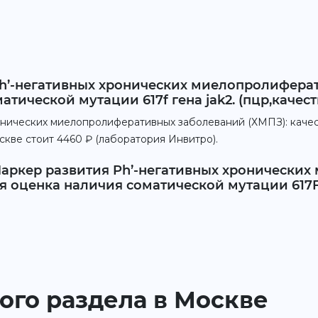
ph’-негативных хронических миелопролиферат
тической мутации 617f гена jak2. (пцр,качеств
онических миелопролиферативных заболеваний (ХМПЗ): каче
оскве стоит 4460 ₽ (лаборатория Инвитро).
Маркер развития Ph’-негативных хронически
 оценка наличия соматической мутации 617F г
ого раздела в Москве