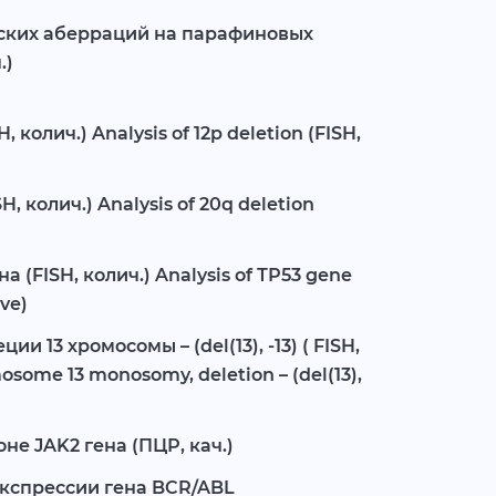
ских аберраций на парафиновых
.)
 колич.) Analysis of 12p deletion (FISH,
, колич.) Analysis of 20q deletion
 (FISH, колич.) Analysis of ТР53 gene
ive)
и 13 хромосомы – (del(13), -13) ( FISH,
mosome 13 monosomy, deletion – (del(13),
оне JAK2 гена (ПЦР, кач.)
экспрессии гена BCR/ABL