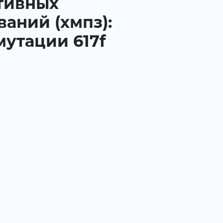
ативных
аний (хмпз):
утации 617f