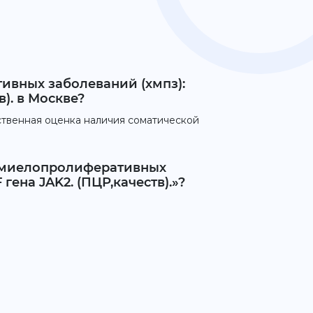
ивных заболеваний (хмпз):
). в Москве?
ственная оценка наличия соматической
х миелопролиферативных
ена JAK2. (ПЦР,качеств).»?