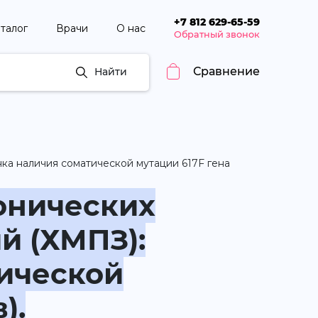
+7 812 629-65-59
талог
Врачи
О нас
Обратный звонок
Сравнение
Найти
ка наличия соматической мутации 617F гена
онических
й (ХМПЗ):
тической
).