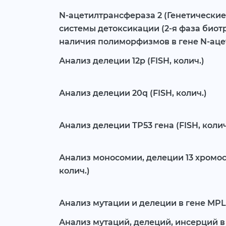
N-ацетилтрансфераза 2 (Генетически
системы детоксикации (2-я фаза био
наличия полиморфизмов в гене N-аце
Анализ делеции 12p (FISH, колич.)
Анализ делеции 20q (FISH, колич.)
Анализ делеции ТР53 гена (FISH, колич
Анализ моносомии, делеции 13 хромосомы 
колич.)
Анализ мутации и делеции в гене MPL 
Анализ мутаций, делеций, инсерций в 