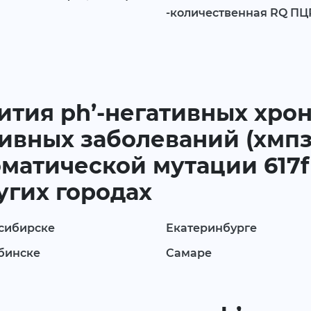
-количественная RQ ПЦР
ития ph’-негативных хро
вных заболеваний (хмпз)
матической мутации 617f 
ругих городах
сибирске
Екатеринбурге
бинске
Самаре