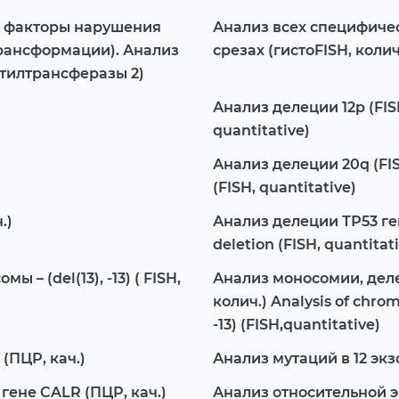
е факторы нарушения
Анализ всех специфиче
трансформации). Анализ
срезах (гистоFISH, колич
тилтрансферазы 2)
Анализ делеции 12p (FISH,
quantitative)
Анализ делеции 20q (FISH
(FISH, quantitative)
.)
Анализ делеции ТР53 гена
deletion (FISH, quantitat
– (del(13), -13) ( FISH,
Анализ моносомии, делеци
колич.) Analysis of chro
-13) (FISH,quantitative)
(ПЦР, кач.)
Анализ мутаций в 12 экз
гене CALR (ПЦР, кач.)
Анализ относительной 