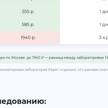
555 р.
1 дн
585 р.
1 дн
1940 р.
3 к.д
цен по Москве: до 1940 ₽ — разница между лабораториями 14
иоматериала лаборатория берёт отдельно: это разовая плата 
ледованию: