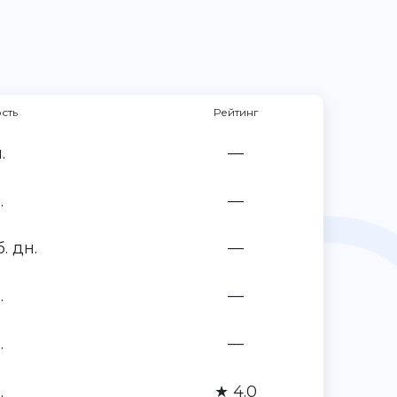
сть
Рейтинг
.
—
.
—
б. дн.
—
.
—
.
—
.
★ 4.0