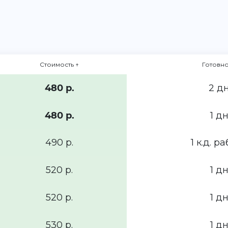
Стоимость
↑
Готовно
480 р.
2 дн
480 р.
1 дн
490 р.
1 к.д. ра
520 р.
1 дн
520 р.
1 дн
530 р.
1 дн