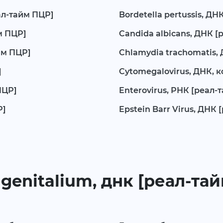
ал-тайм ПЦР]
Bordetella pertussis, Д
йм ПЦР]
Candida albicans, ДНК [
йм ПЦР]
Chlamydia trachomatis,
]
Cytomegalovirus, ДНК, 
ПЦР]
Enterovirus, РНК [реал-
Р]
Epstein Barr Virus, ДНК
enitalium, днк [реал-тай