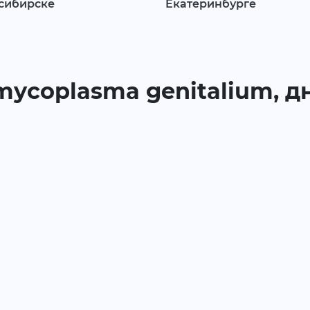
сибирске
Екатеринбурге
 mycoplasma genitalium, д