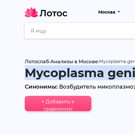
Москва
Лотослаб
›
Анализы в Москве
›
Mycoplasma gen
Mycoplasma geni
Синонимы:
Возбудитель микоплазмоза
+ Добавить к
сравнению