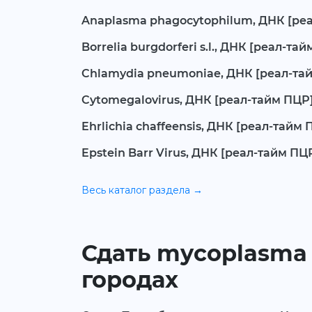
Anaplasma phagocytophilum, ДНК [ре
Borrelia burgdorferi s.l., ДНК [реал-та
Chlamydia pneumoniae, ДНК [реал-та
Cytomegalovirus, ДНК [реал-тайм ПЦР
Ehrlichia chaffeensis, ДНК [реал-тайм 
Epstein Barr Virus, ДНК [реал-тайм ПЦ
Весь каталог раздела →
Сдать mycoplasma g
городах