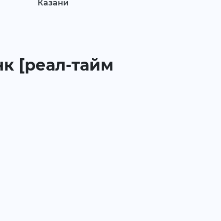
Казани
нк [реал-тайм