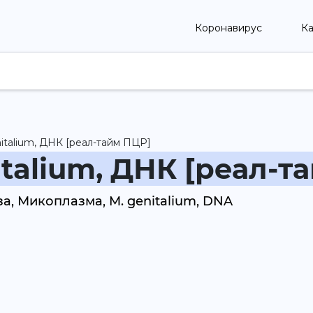
Коронавирус
Ка
italium, ДНК [реал-тайм ПЦР]
talium, ДНК [реал-т
, Микоплазма, M. genitalium, DNA