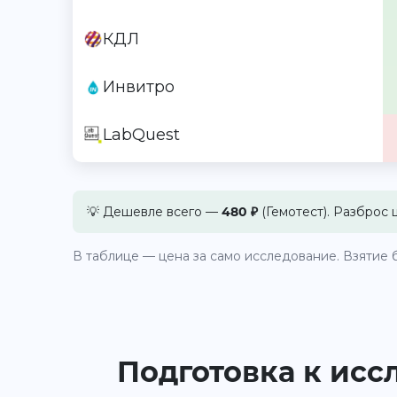
КДЛ
Инвитро
LabQuest
💡 Дешевле всего —
480 ₽
(Гемотест). Разброс 
В таблице — цена за само исследование. Взятие б
Подготовка к исс