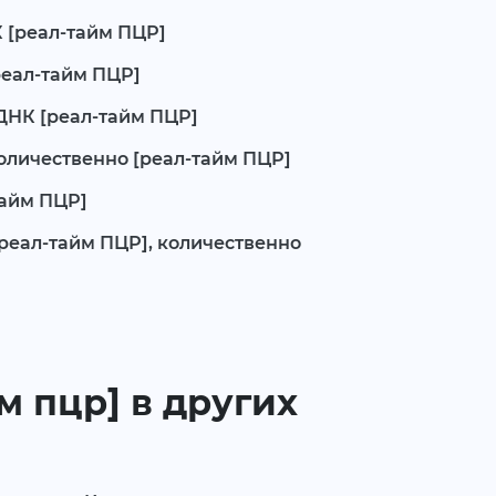
НК [реал-тайм ПЦР]
реал-тайм ПЦР]
 ДНК [реал-тайм ПЦР]
количественно [реал-тайм ПЦР]
тайм ПЦР]
 [реал-тайм ПЦР], количественно
м пцр] в других