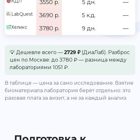
КДЛ
3550 р.
5 дн.
—
LabQuest
3690 р.
5 к.д.
—
Хеликс
3780 р.
9 дн.
—
💡 Дешевле всего —
2729 ₽
(ДиаЛаб). Разброс
цен по Москве: до 3780 ₽ — разница между
лабораториями 1051 ₽.
В таблице — цена за само исследование. Взятие
биоматериала лаборатория берёт отдельно: это
разовая плата за визит, а не за каждый анализ.
Подготовка к