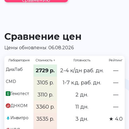
сравнению
Сравнение цен
Цены обновлены: 06.08.2026
Лаборатория
Стоимость
↑
Готовность
Рейтинг
ДиаЛаб
2729 р.
2-4 к/дн раб. дн.
—
CMD
3105 р.
1-7 к.д. раб. дн.
—
Гемотест
3110 р.
2 дн.
—
ДНКОМ
3360 р.
11 дн.
—
Инвитро
3535 р.
3 дн.
★ 4.0