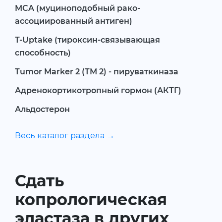
MCA (муциноподобный рако-
ассоциированный антиген)
T-Uptake (тироксин-связывающая
способность)
Tumor Marker 2 (TM 2) - пируваткиназа
Адренокортикотропный гормон (АКТГ)
Альдостерон
Весь каталог раздела →
Сдать
копрологическая
эластаза в других