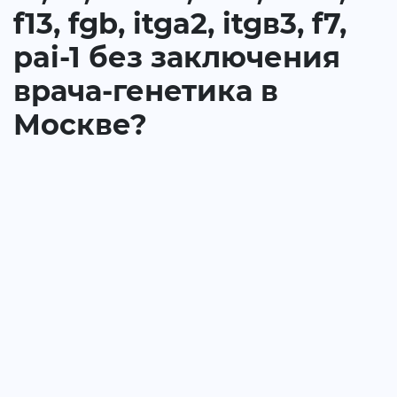
f13, fgb, itga2, itgв3, f7,
pai-1 без заключения
врача-генетика в
Москве?