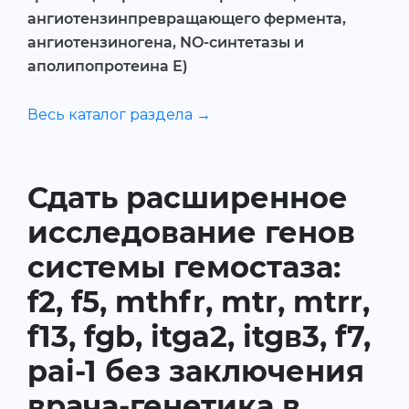
ангиотензинпревращающего фермента,
ангиотензиногена, NO-синтетазы и
аполипопротеина Е)
Весь каталог раздела →
Сдать расширенное
исследование генов
системы гемостаза:
f2, f5, mthfr, mtr, mtrr,
f13, fgb, itga2, itgв3, f7,
pai-1 без заключения
врача-генетика в