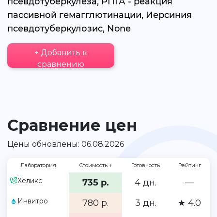
псевдотуберкулеза, РПГА - реакция
пассивной гемагглютинации, Иерсиния
псевдотуберкулозис, None
+ Добавить к
сравнению
Сравнение цен
Цены обновлены: 06.08.2026
Лаборатория
Стоимость
↑
Готовность
Рейтинг
Хеликс
735 р.
4 дн.
—
Инвитро
780 р.
3 дн.
★ 4.0