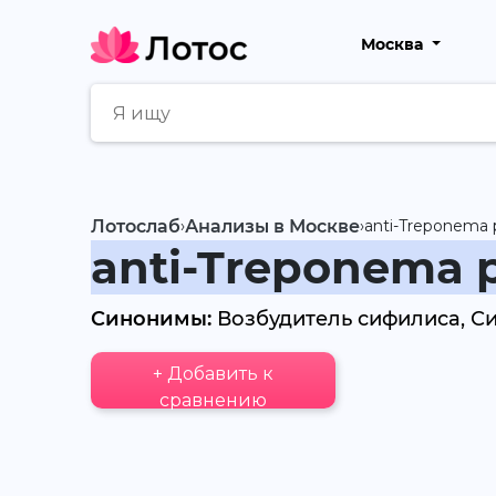
Москва
Лотослаб
›
Анализы в Москве
›
anti-Treponema 
anti-Treponema 
Синонимы:
Возбудитель сифилиса, С
+ Добавить к
сравнению