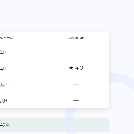
вность
Рейтинг
дн.
—
дн.
★ 4.0
 дн.
—
 дн.
—
45 ₽.