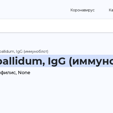
Коронавирус
Ка
pallidum, IgG (иммуноблот)
pallidum, IgG (иммун
ифилис, None