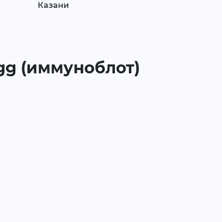
Казани
igg (иммуноблот)