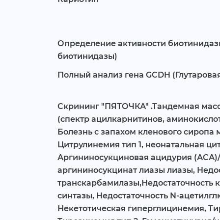
Определение активности биотинидаз
биотинидазы)
Полный анализ гена GCDH (Глутаровая
Скрининг "ПЯТОЧКА" .Тандемная мас
(спектр ацилкарнитинов, аминокислот
Болезнь с запахом кленового сиропа 
Цитрулинемия тип 1, неонатальная ци
Аргининосукциновая ацидурия (АСА)/
аргининосукцинат лиазы лиазы, Недо
транскарбамилазы,Недостаточность 
синтазы, Недостаточность N-ацетилгл
Некетотическая гиперглицинемия, Тир