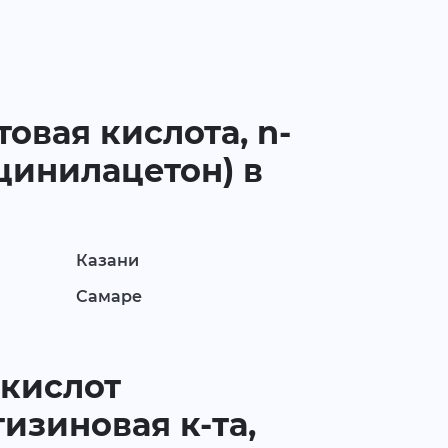
овая кислота, n-
кцинилацетон) в
Казани
Самаре
 кислот
тизиновая к-та,