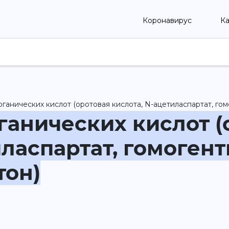
Коронавирус
Ка
нических кислот (оротовая кислота, N-ацетиласпартат, гомо
анических кислот (
иласпартат, гомогент
тон)