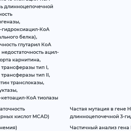
нь длинноцепочечной
ность
огеназы,
3-гидроксиацил-КоА
льного белка),
очность глутарил КоА
 недостаточность ацил-
орта карнитина,
трансферазы тип I,
трансферазы тип II,
тин транслоказы,
уктазы,
-кетоацил-КоА тиолазы
аточность
Частая мутация в гене 
рных кислот MCAD)
длинноцепочечной 3-ги
инемия)
Частичный анализ гена