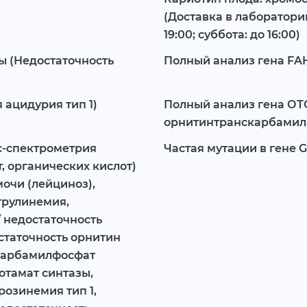
(Доставка в лаборатори
19:00; суббота: до 16:00)
ы (Недостаточность
Полный анализ гена FAH
 ацидурия тип 1)
Полный анализ гена ОТ
орнитинтранскарбамил
с-спектрометрия
Частая мутации в гене G
, органических кислот)
мочи (лейциноз),
трулинемия,
 недостаточность
статочность орнитин
карбамилфосфат
ютамат синтазы,
озинемия тип 1,