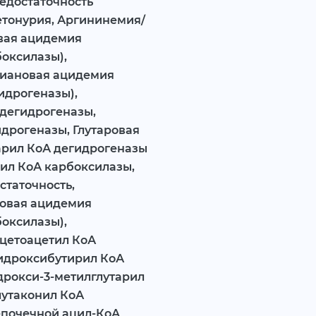
едостаточность
етонурия, Аргининемия/
вая ацидемия
боксилазы),
риановая ацидемия
идрогеназы),
 дегидрогеназы,
дрогеназы, Глутаровая
тарил КоА дегидрогеназы
нил КоА карбоксилазы,
таточность,
новая ацидемия
боксилазы),
цетоацетил КоА
гидроксибутирил КоА
дрокси-3-метилглутарил
лутаконил КоА
епочечной ацил-КоА