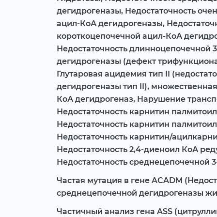
дегидрогеназы, Недостаточность оче
ацил-КоА дегидрогеназы, Недостаточ
короткоцепочечной ацил-КоА дегидр
Недостаточность длинноцепочечной 
дегидрогеназы (дефект трифункциона
Глутаровая ацидемия тип II (недостат
дегидрогеназы тип II), множественная
КоА дегидрогеназ, Нарушение трансп
Недостаточность карнитин палмитоил 
Недостаточность карнитин палмитоил 
Недостаточность карнитин/ацилкарни
Недостаточность 2,4-диеноил КоА ред
Недостаточность среднецепочечной 3
Частая мутация в гене ACADM (Недост
среднецепочечной дегидрогеназы жи
Частичный анализ гена ASS (цитрулл