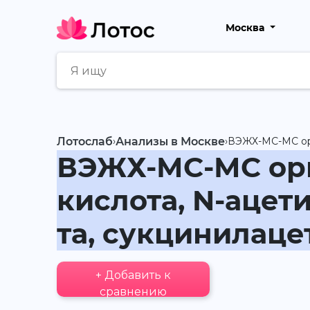
Москва
Лотослаб
›
Анализы в Москве
›
ВЭЖХ-МС-МС орга
ВЭЖХ-МС-МС орг
кислота, N-ацет
та, сукцинилаце
+ Добавить к
сравнению