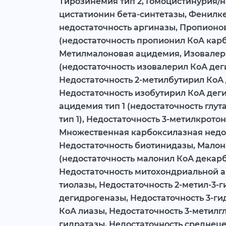
Тирозинемия тип 2, Гомоцистинурия/н
цистатионин бета-синтетазы, Фенилк
недостаточность аргиназы, Пропионо
(недостаточность пропионил КоА кар
Метилмалоновая ацидемия, Изовале
(недостаточность изовалерил КоА дег
Недостаточность 2-метилбутирил КоА
Недостаточность изобутирил КоА деги
ацидемия тип 1 (недостаточность глу
тип 1), Недостаточность 3-метилкрото
Множественная карбоксилазная недос
Недостаточность биотинидазы, Мало
(недостаточность малонил КоА декар
Недостаточность митохондриальной а
тиолазы, Недостаточность 2-метил-3-
дегидрогеназы, Недостаточность 3-ги
КоА лиазы, Недостаточность 3-метилг
гидратазы, Недостаточность среднец