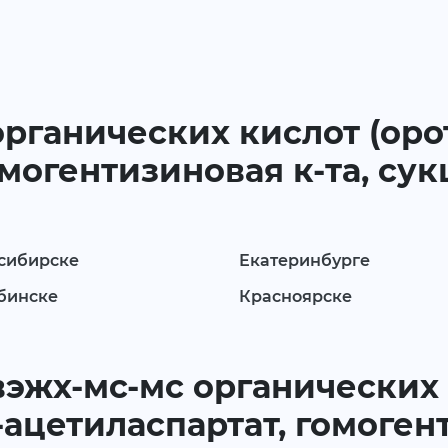
органических кислот (орот
омогентизиновая к-та, су
сибирске
Екатеринбурге
бинске
Красноярске
 вэжх-мс-мс органических
-ацетиласпартат, гомоген