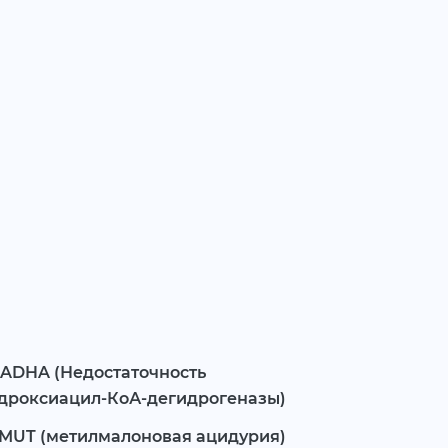
HADHA (Недостаточность
дроксиацил-КоА-дегидрогеназы)
 MUT (метилмалоновая ацидурия)