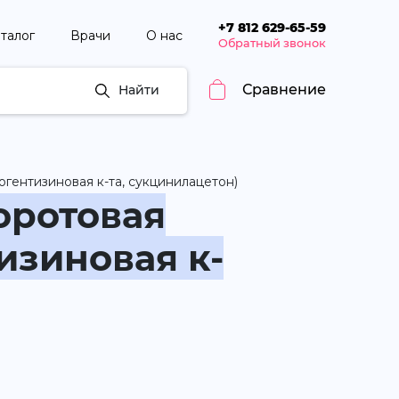
+7 812 629-65-59
талог
Врачи
О нас
Обратный звонок
Сравнение
Найти
гентизиновая к-та, сукцинилацетон)
оротовая
изиновая к-