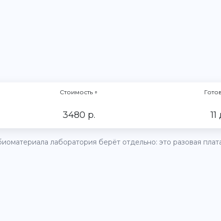
Стоимость
↑
Гото
3480 р.
11
иоматериала лаборатория берёт отдельно: это разовая плата 