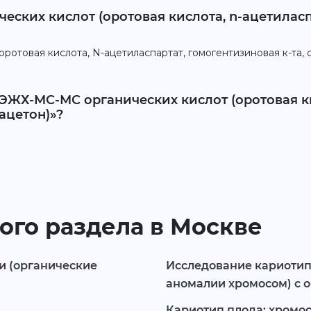
еских кислот (оротовая кислота, n-ацетиласп
отовая кислота, N-ацетиласпартат, гомогентизиновая к-та, 
ЭЖХ-МС-МС органических кислот (оротовая ки
ацетон)»?
ого раздела в Москве
и (органические
Исследование кариотип
аномалии хромосом) с 
Кариотип плода: хромо