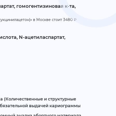
артат, гомогентизиновая к-та,
сукцинилацетон)» в Москве стоит 3480 ₽
слота, N-ацетиласпартат,
а (Количественные и структурные
обязательной выдачей кариограммы
сомный анализ абортного материала