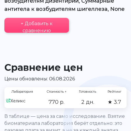
возбудителям дизентирии, Суммарные
антитела к возбудителям шигеллеза, None
+ Добавить к
сравнению
Сравнение цен
Цены обновлены: 06.08.2026
Лаборатория
Стоимость
↑
Готовность
Рейтинг
Хеликс
770 р.
2 дн.
★ 3.7
В таблице — цена за само исследование. Взятие
биоматериала лаборатория берёт отдельно: это
разовая плата за визит, а не за каждый анализ.