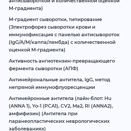
антисывороткой и количественной оценкой
М-градиента)
M-градиент сыворотки, типирование
(Электрофорез сыворотки крови и
иммунофиксация с панелью антисывороток
(IgG/A/M/каппа/лямбда) c количественной
оценкой М-градиента)
Активность ангиотензин-превращающего
фермента сыворотки (АПФ)
Антинейрональные антитела, IgG, метод
непрямой иммунофлуоресценции
Антинейронные антитела (лайн-блот: Hu
(ANNA 1), Yo-1 (PCA1), CV2, Ма2, Ri (ANNA2),
амфифизин) (Антитела при
паранеопластических неврологических
заболеваниях)