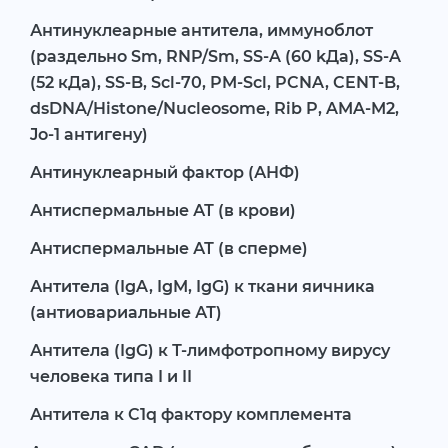
Антинуклеарные антитела, иммуноблот
(раздельно Sm, RNP/Sm, SS-A (60 kДа), SS-A
(52 кДа), SS-B, Scl-70, PM-Scl, PCNA, CENT-B,
dsDNA/Histone/Nucleosome, Rib P, AMA-M2,
Jo-1 антигену)
Антинуклеарный фактор (АНФ)
Антиспермальные АТ (в крови)
Антиспермальные АТ (в сперме)
Антитела (IgA, IgM, IgG) к ткани яичника
(антиовариальные АТ)
Антитела (IgG) к Т-лимфотропному вирусу
человека типа I и II
Антитела к C1q фактору комплемента