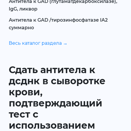
Антитела к GAD (глутаматдекарбоксилазе),
IgG, ликвор
Антитела к GAD /тирозинфосфатазе IA2
суммарно
Весь каталог раздела →
Сдать антитела к
дсднк в сыворотке
крови,
подтверждающий
тест с
использованием