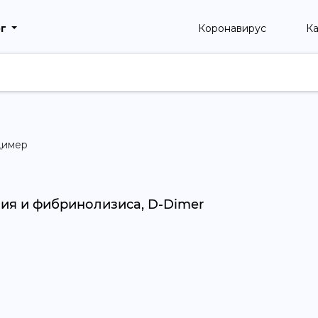
рг
Коронавирус
Ка
димер
я и фибринолизиса, D-Dimer