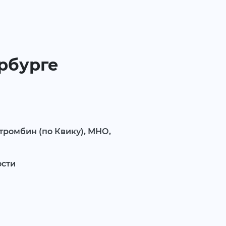
ербурге
тромбин (по Квику), МНО,
ости