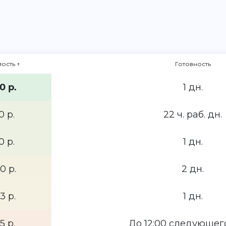
мость
↑
Готовность
0 р.
1 дн.
0 р.
22 ч. раб. дн.
0 р.
1 дн.
0 р.
2 дн.
3 р.
1 дн.
5 р.
До 12:00 следующег