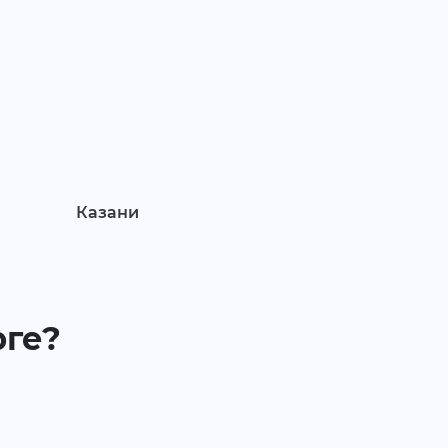
Казани
рге?