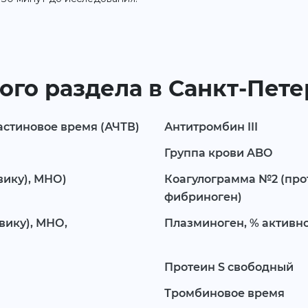
ого раздела в Санкт-Пет
стиновое время (АЧТВ)
Антитромбин III
Группа крови ABO
вику), МНО)
Коагулограмма №2 (про
фибриноген)
вику), МНО,
Плазминоген, % активн
Протеин S свободный
Тромбиновое время