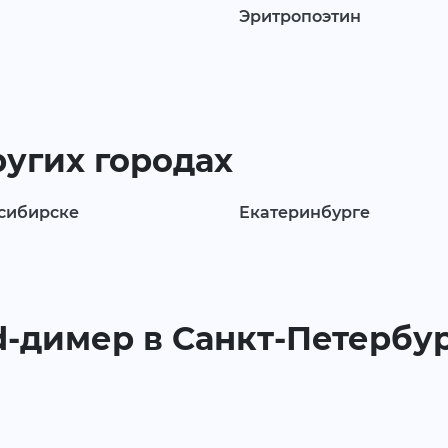
Эритропоэтин
ругих городах
сибирске
Екатеринбурге
 d-димер в Санкт-Петербу