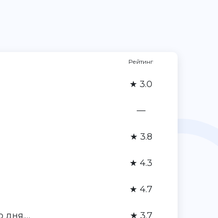
Рейтинг
★ 3.0
—
★ 3.8
★ 4.3
★ 4.7
о дня.…
★ 3.7