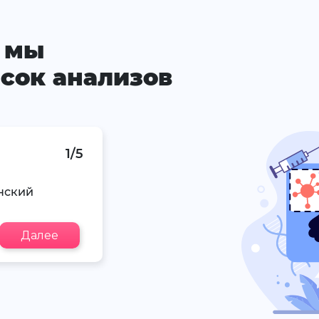
 мы
сок анализов
1/5
нский
Далее