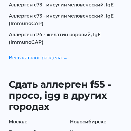
Аллерген c73 - инсулин человеческий, IgE
Аллерген c73 - инсулин человеческий, IgE
(ImmunoCAP)
Аллерген c74 - желатин коровий, IgE
(ImmunoCAP)
Весь каталог раздела →
Сдать аллерген f55 -
просо, igg в других
городах
Москве
Новосибирске