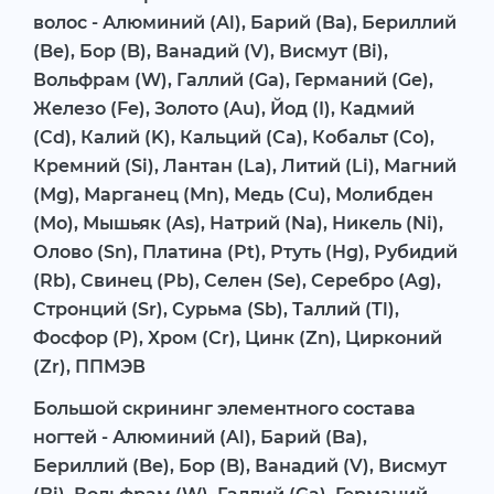
волос - Алюминий (Al), Барий (Ba), Бериллий
(Be), Бор (B), Ванадий (V), Висмут (Bi),
Вольфрам (W), Галлий (Ga), Германий (Ge),
Железо (Fe), Золото (Au), Йод (I), Кадмий
(Cd), Калий (K), Кальций (Ca), Кобальт (Co),
Кремний (Si), Лантан (La), Литий (Li), Магний
(Mg), Марганец (Mn), Медь (Cu), Молибден
(Mo), Мышьяк (As), Натрий (Na), Никель (Ni),
Олово (Sn), Платина (Pt), Ртуть (Hg), Рубидий
(Rb), Свинец (Pb), Селен (Se), Серебро (Ag),
Стронций (Sr), Сурьма (Sb), Таллий (Tl),
Фосфор (P), Хром (Cr), Цинк (Zn), Цирконий
(Zr), ППМЭВ
Большой скрининг элементного состава
ногтей - Алюминий (Al), Барий (Ba),
Бериллий (Be), Бор (B), Ванадий (V), Висмут