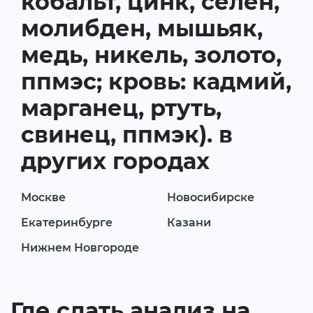
кобальт, цинк, селен,
молибден, мышьяк,
медь, никель, золото,
ппмэс; кровь: кадмий,
марганец, ртуть,
свинец, ппмэк). в
других городах
Москве
Новосибирске
Екатеринбурге
Казани
Нижнем Новгороде
Где сдать анализ на