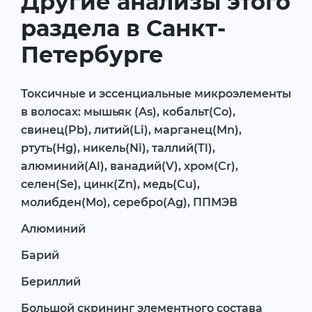
Другие анализы этого
раздела в Санкт-
Петербурге
Токсичные и эссенциальные микроэлементы
в волосах: мышьяк (As), кобальт(Co),
свинец(Pb), литий(Li), марганец(Mn),
ртуть(Hg), никель(Ni), таллий(Tl),
алюминий(Al), ванадий(V), хром(Cr),
селен(Se), цинк(Zn), медь(Cu),
молибден(Mo), серебро(Ag), ППМЭВ
Алюминий
Барий
Бериллий
Большой скрининг элементного состава