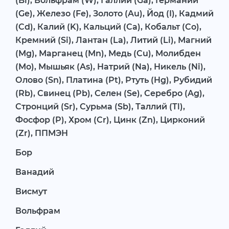
(Bi), Вольфрам (W), Галлий (Ga), Германий
(Ge), Железо (Fe), Золото (Au), Йод (I), Кадмий
(Cd), Калий (K), Кальций (Ca), Кобальт (Co),
Кремний (Si), Лантан (La), Литий (Li), Магний
(Mg), Марганец (Mn), Медь (Cu), Молибден
(Mo), Мышьяк (As), Натрий (Na), Никель (Ni),
Олово (Sn), Платина (Pt), Ртуть (Hg), Рубидий
(Rb), Свинец (Pb), Селен (Se), Серебро (Ag),
Стронций (Sr), Сурьма (Sb), Таллий (Tl),
Фосфор (P), Хром (Cr), Цинк (Zn), Цирконий
(Zr), ППМЭН
Бор
Ванадий
Висмут
Вольфрам