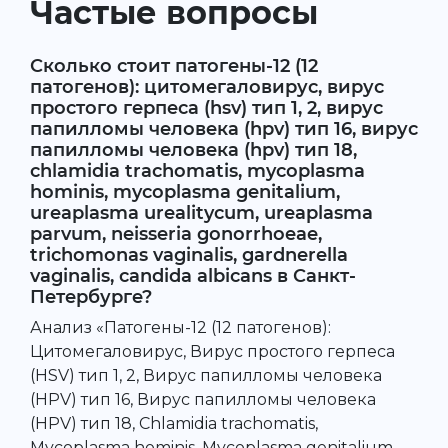
Частые вопросы
Сколько стоит патогены-12 (12
патогенов): цитомегаловирус, вирус
простого герпеса (hsv) тип 1, 2, вирус
папилломы человека (hpv) тип 16, вирус
папилломы человека (hpv) тип 18,
chlamidia trachomatis, mycoplasma
hominis, mycoplasma genitalium,
ureaplasma urealitycum, ureaplasma
parvum, neisseria gonorrhoeae,
trichomonas vaginalis, gardnerella
vaginalis, candida albicans в Санкт-
Петербурге?
Анализ «Патогены-12 (12 патогенов):
Цитомегаловирус, Вирус простого герпеса
(HSV) тип 1, 2, Вирус папилломы человека
(HPV) тип 16, Вирус папилломы человека
(HPV) тип 18, Chlamidia trachomatis,
Mycoplasma hominis, Mycoplasma genitalium,