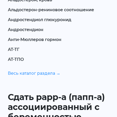
Альдостерон-рениновое соотношение
Андростендиол глюкуронид
Андростендион
Анти-Мюллеров гормон
АТ-ТГ
АТ-ТПО
Весь каталог раздела →
Сдать рарр-а (папп-а)
ассоциированный с
беременностью