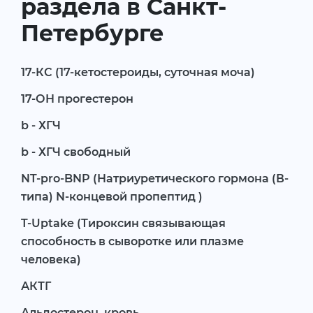
раздела в Санкт-
Петербурге
17-КС (17-кетостероиды, суточная моча)
17-ОН прогестерон
b - ХГЧ
b - ХГЧ свободный
NT-pro-BNP (Натриуретического гормона (В-
типа) N-концевой пропептид )
T-Uptake (Тироксин связывающая
способность в сыворотке или плазме
человека)
АКТГ
Альдостерон, кровь