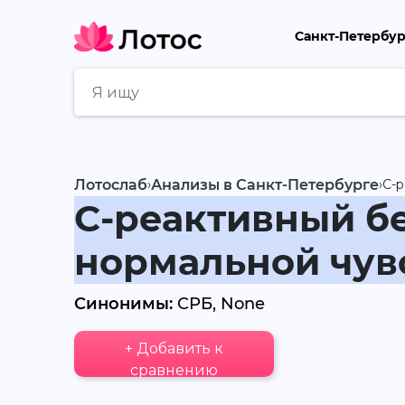
Санкт-Петербу
Лотослаб
›
Анализы в Санкт-Петербурге
›
С-р
С-реактивный бе
нормальной чув
Синонимы:
СРБ, None
+ Добавить к
сравнению