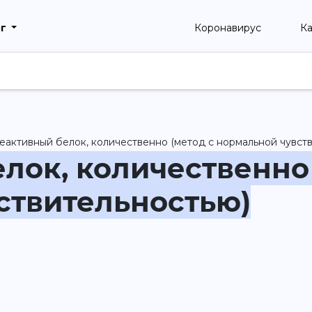
рг
Коронавирус
Ка
еактивный белок, количественно (метод с нормальной чувст
лок, количественно 
ствительностью)