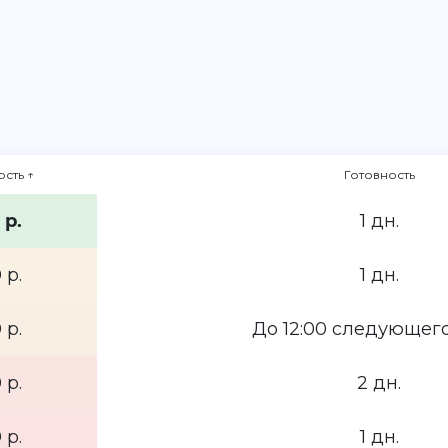
ость
↑
Готовность
 р.
1 дн.
 р.
1 дн.
 р.
До 12:00 следующего
 р.
2 дн.
 р.
1 дн.