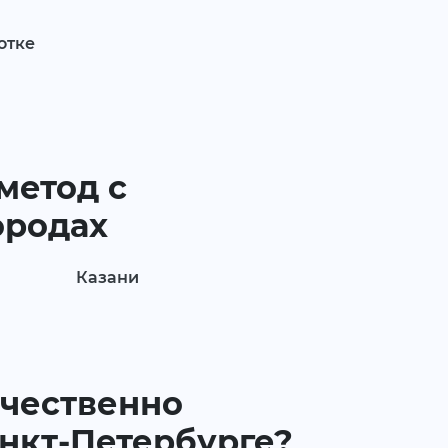
отке
метод с
ородах
Казани
ичественно
анкт-Петербурге?