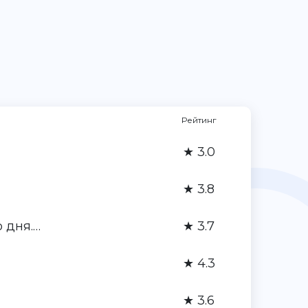
Рейтинг
★ 3.0
★ 3.8
 дня.…
★ 3.7
★ 4.3
★ 3.6