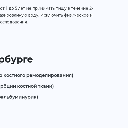
т 1 до 5 лет не принимать пищу в течение 2-
егазированную воду. Исключить физическое и
исследования.
ербурге
р костного ремоделирования)
орбции костной ткани)
оальбуминурия)