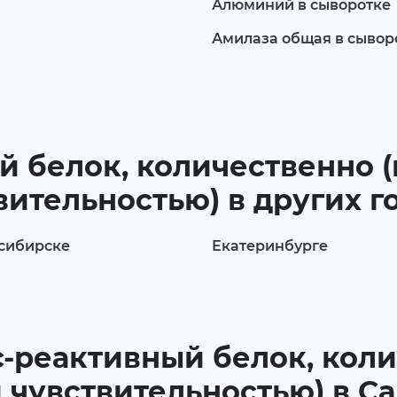
Алюминий в сыворотке
Амилаза общая в сывор
й белок, количественно (
ительностью) в других г
сибирске
Екатеринбурге
 с-реактивный белок, кол
 чувствительностью) в С