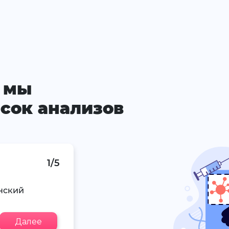
 мы
сок анализов
1/5
нский
Далее