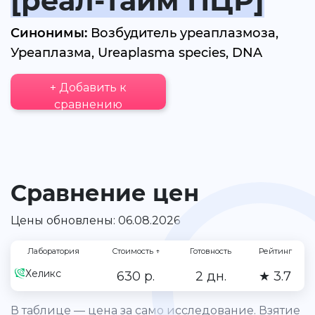
[реал-тайм ПЦР]
Синонимы:
Возбудитель уреаплазмоза,
Уреаплазма, Ureaplasma species, DNA
+ Добавить к
сравнению
Сравнение цен
Цены обновлены: 06.08.2026
Лаборатория
Стоимость
↑
Готовность
Рейтинг
Хеликс
630 р.
2 дн.
★ 3.7
В таблице — цена за само исследование. Взятие