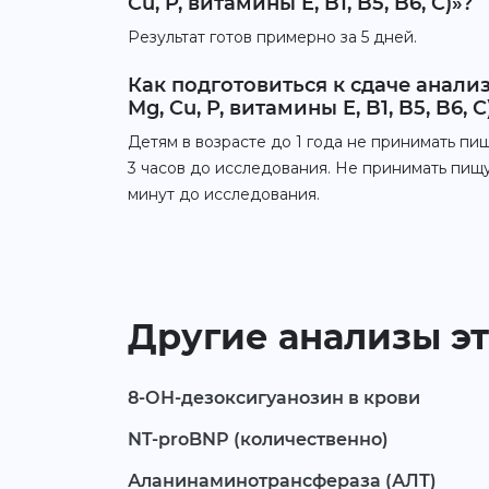
Cu, P, витамины E, B1, B5, B6, C)»?
Результат готов примерно за 5 дней.
Как подготовиться к сдаче анал
Mg, Cu, P, витамины E, B1, B5, B6, C
Детям в возрасте до 1 года не принимать пищ
3 часов до исследования. Не принимать пищу
минут до исследования.
Другие анализы эт
8-ОН-дезоксигуанозин в крови
NT-proBNP (количественно)
Аланинаминотрансфераза (АЛТ)