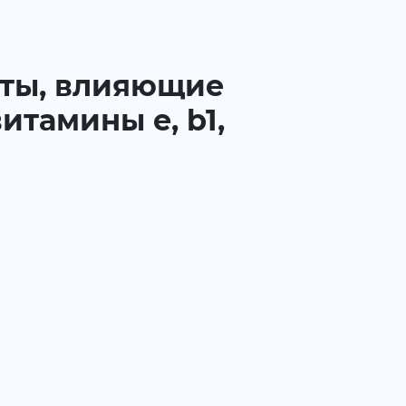
нты, влияющие
витамины e, b1,