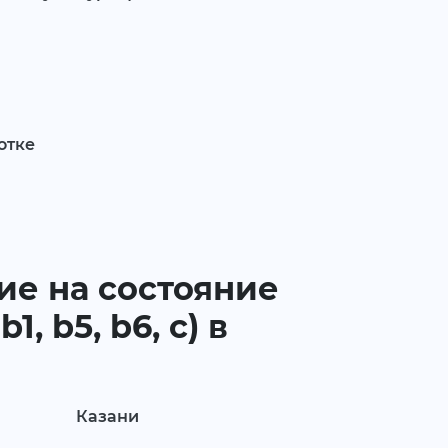
отке
е на состояние
, b5, b6, c) в
Казани