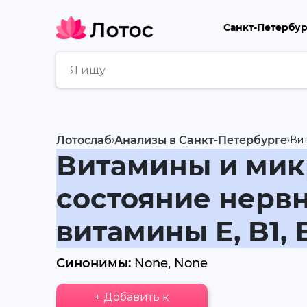
Санкт-Петербу
Лотослаб
›
Анализы в Санкт-Петербурге
›
Вит
Витамины и мик
состояние нервно
витамины E, B1, B
Синонимы:
None, None
+ Добавить к