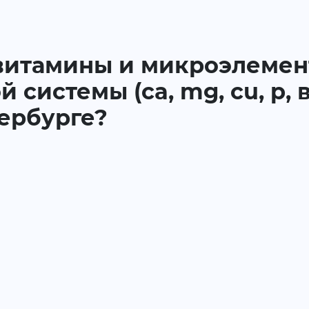
а витамины и микроэлеме
 системы (ca, mg, cu, p, 
тербурге?