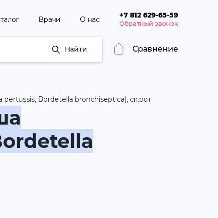
+7 812 629-65-59
талог
Врачи
О нас
Обратный звонок
Сравнение
Найти
rtussis, Bordetella bronchiseptica), ск.рот
ша
Bordetella