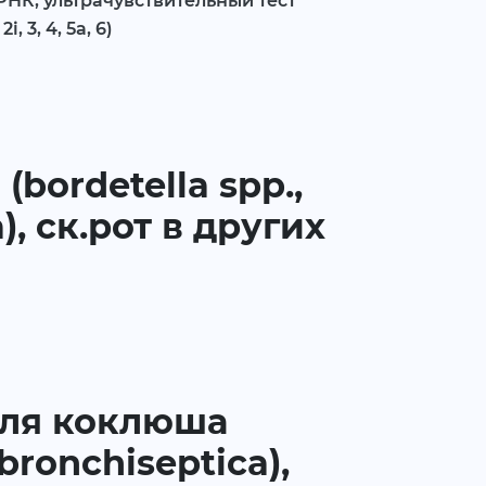
 РНК, ультрачувствительный тест
i, 3, 4, 5a, 6)
bordetella spp.,
a), ск.рот в других
еля коклюша
 bronchiseptica),