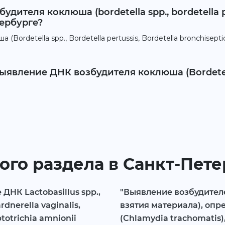
дителя коклюша (bordetella spp., bordetella pe
тербурге?
ordetella spp., Bordetella pertussis, Bordetella bronchisepti
явление ДНК возбудителя коклюша (Bordetella 
ого раздела в Санкт-Пет
НК Lactobasillus spp.,
"Выявление возбудител
nerella vaginalis,
взятия материала), опр
totrichia amnionii
(Chlamydia trachomatis)