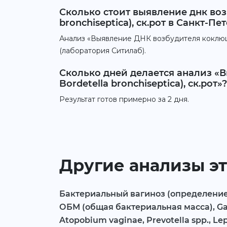
Сколько стоит выявление днк возбу
bronchiseptica), ск.рот в Санкт-Пе
Анализ «Выявление ДНК возбудителя коклюша (B
(лаборатория Ситилаб).
Сколько дней делается анализ «Вы
Bordetella bronchiseptica), ск.рот»?
Результат готов примерно за 2 дня.
Другие анализы эт
Бактериальный вагиноз (определение Д
ОБМ (общая бактериальная масса), Gard
Atopobium vaginae, Prevotella spp., Lep