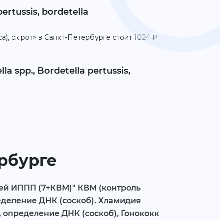
rtussis, bordetella
ca), ск.рот» в Санкт-Петербурге стоит 1024 ₽
spp., Bordetella pertussis,
ербурге
ей ИППП (7+КВМ)" КВМ (контроль
еделение ДНК (соскоб). Хламидия
, определение ДНК (соскоб), Гонококк