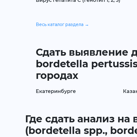
Вирус гепатита С (генотип 1, 2, 3)
Весь каталог раздела →
Сдать выявление д
bordetella pertussi
городах
Екатеринбурге
Каза
Где сдать анализ н
(bordetella spp., bord