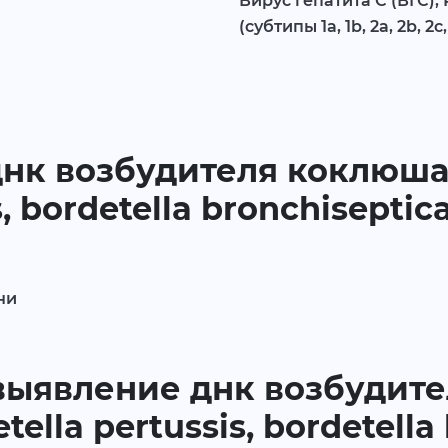
Вирус гепатита С (ВГС),
(субтипы 1a, 1b, 2a, 2b, 2c, 2
нк возбудителя коклюша (
s, bordetella bronchiseptic
ни
а выявление днк возбудит
etella pertussis, bordetella