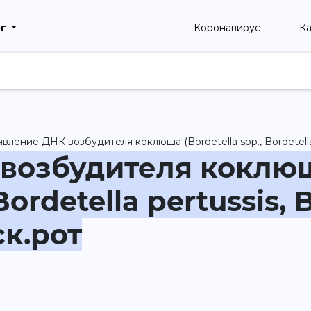
рг
Коронавирус
Ка
вление ДНК возбудителя коклюша (Bordetella spp., Bordetella pe
возбудителя коклю
Bordetella pertussis, 
ск.рот