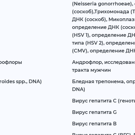
(Neisseria gonorrhoeae
(соскоб),Трихомонада (T
ДНК (соскоб), Микоплаз
определение ДНК (соско
(HSV 1), определение ДН
типа (HSV 2), определе
(CMV), определение ДНК
крофлоры
Андрофлор, исследован
тракта мужчин
oides spp., DNA)
Бледная трепонема, оп
DNA)
Вирус гепатита C (генотипы 
Вирус гепатита G
Вирус гепатита В