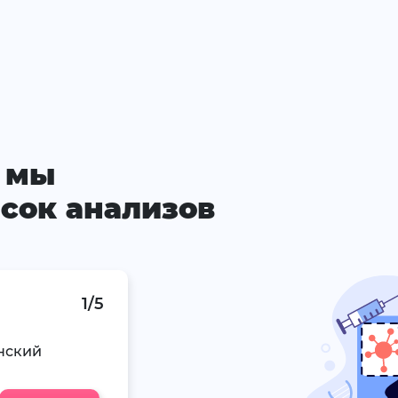
 мы
сок анализов
1/5
нский