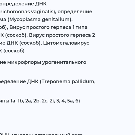
), определение ДНК
richomonas vaginalis), определение
ма (Mycoplasma genitalium),
б), Вирус простого герпеса 1 типа
К (соскоб), Вирус простого герпеса 2
ние ДНК (соскоб), Цитомегаловирус
 (соскоб)
ие микрофлоры урогенитального
ределение ДНК (Treponema pallidum,
1а, 1b, 2a, 2b, 2c, 2i, 3, 4, 5a, 6)