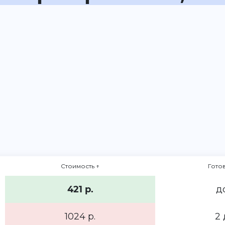
Стоимость
↑
Гото
421 р.
д
1024 р.
2 