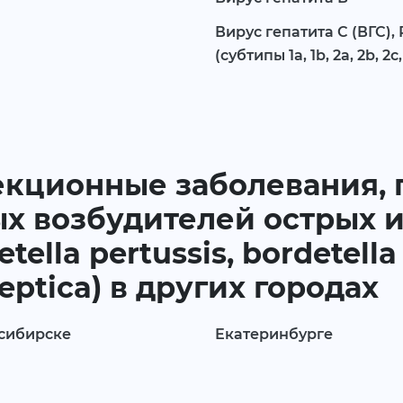
Вирус гепатита С (ВГС),
(субтипы 1a, 1b, 2a, 2b, 2c, 2
екционные заболевания, 
ых возбудителей острых
ella pertussis, bordetella
septica) в других городах
сибирске
Екатеринбурге