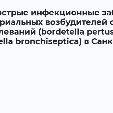
 острые инфекционные за
ериальных возбудителей 
аний (bordetella pertuss
tella bronchiseptica) в Са