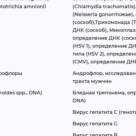
totrichia amnionii
(Chlamydia trachomatis)
(Neisseria gonorrhoeae
(соскоб),Трихомонада (T
ДНК (соскоб), Микоплаз
определение ДНК (соско
(HSV 1), определение ДН
типа (HSV 2), определе
(CMV), определение ДНК
крофлоры
Андрофлор, исследован
тракта мужчин
oides spp., DNA)
Бледная трепонема, оп
DNA)
Вирус гепатита C (генотипы 
Вирус гепатита G
Вирус гепатита В