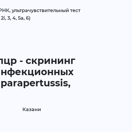
 РНК, ультрачувствительный тест
i, 3, 4, 5a, 6)
пцр - скрининг
 инфекционных
 parapertussis,
Казани