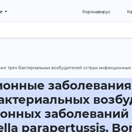
рг
Коронавирус
Ка
г трех бактериальных возбудителей острых инфекционных забо
онные заболевания,
бактериальных возб
нных заболеваний (
ella parapertussis, Bo