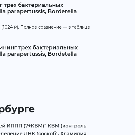
г трех бактериальных
 parapertussis, Bordetella
 (1024 ₽). Полное сравнение — в таблице
ининг трех бактериальных
 parapertussis, Bordetella
ербурге
ей ИППП (7+КВМ)" КВМ (контроль
еделение ДНК (соскоб). Хламидия