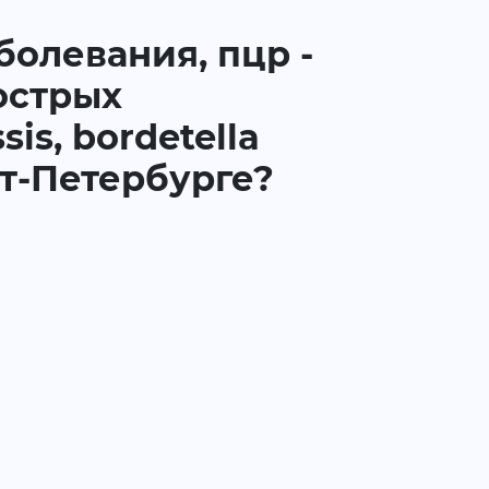
болевания, пцр -
острых
is, bordetella
нкт-Петербурге?