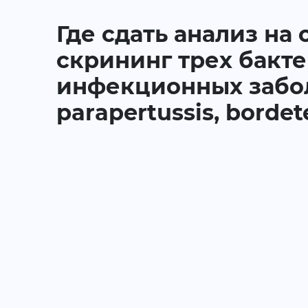
Где сдать анализ на
скрининг трех бакт
инфекционных заболев
parapertussis, borde