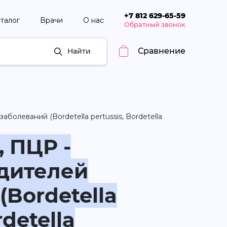
+7 812 629-65-59
талог
Врачи
О нас
Обратный звонок
Сравнение
Найти
леваний (Bordetella pertussis, Bordetella
 ПЦР -
удителей
Bordetella
rdetella