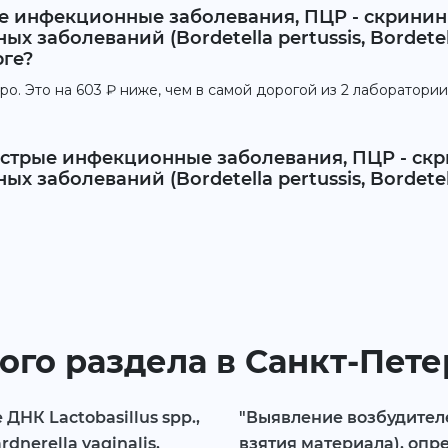
ые инфекционные заболевания, ПЦР - скринин
заболеваний (Bordetella pertussis, Bordetella
рге?
о. Это на 603 ₽ ниже, чем в самой дорогой из 2 лаборатории
Острые инфекционные заболевания, ПЦР - скр
заболеваний (Bordetella pertussis, Bordetella
ого раздела в Санкт-Пет
НК Lactobasillus spp.,
"Выявление возбудител
nerella vaginalis,
взятия материала), опр