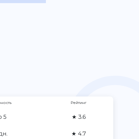
вность
Рейтинг
о 5
★ 3.6
дн.
★ 4.7