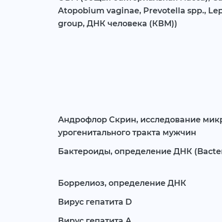
Atopobium vaginae, Prevotella spp., Lep
group, ДНК человека (КВМ))
Андрофлор Скрин, исследование ми
урогенитального тракта мужчин
Бактероиды, определение ДНК (Bacter
Боррелиоз, определение ДНК
Вирус гепатита D
Вирус гепатита А