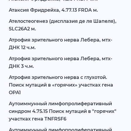
Атаксия Фридрейха, 4.77.13 FRDA м.
Ателостеогенез (дисплазия де ля Шапеля),
SLC26A2 м.
Атрофия зрительного нерва Лебера, мтх-
ДНК 12 ч.м.
Атрофия зрительного нерва Лебера, мтх-
ДНК 3 ч.м.
Атрофия зрительного нерва с глухотой.
Поиск мутаций в «горячих» участках гена
OPA1
Аутоиммунный лимфопролиферативный
синдром 4.75.15 Поиск мутаций в "горячих"
участках гена TNFRSF6
Аутоиммунный лимфопролиферативный