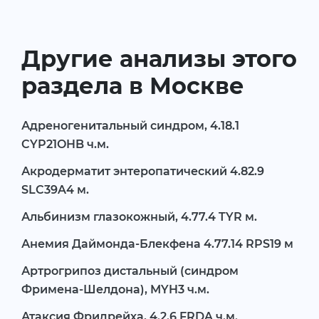
Другие анализы этого
раздела в Москве
Адреногенитальный синдром, 4.18.1
CYP21OHB ч.м.
Акродерматит энтеропатический 4.82.9
SLC39A4 м.
Альбинизм глазокожный, 4.77.4 TYR м.
Анемия Даймонда-Блекфена 4.77.14 RPS19 м
Артрогрипоз дистальный (синдром
Фримена-Шелдона), MYH3 ч.м.
Атаксия Фридрейха, 4.2.6 FRDA ч.м.