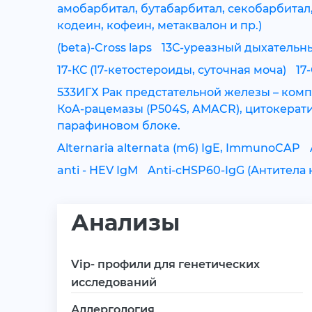
амобарбитал, бутабарбитал, секобарбитал
кодеин, кофеин, метаквалон и пр.)
(beta)-Cross laps
13С-уреазный дыхательны
17-КС (17-кетостероиды, суточная моча)
17
533ИГХ Рак предстательной железы – ком
КоА-рацемазы (P504S, AMACR), цитокерати
парафиновом блоке.
Alternaria alternata (m6) IgE, ImmunoCAP
anti - HEV IgM
Anti-cHSP60-IgG (Антитела 
Анализы
Vip- профили для генетических
исследований
Аллергология