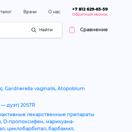
+7 812 629-65-59
талог
Врачи
О нас
Обратный звонок
Сравнение
Найти
 Gardnerella vaginalis, Atopobium
 — дуэт) 20STR
хоактивные лекарственные препараты
, D-пропоксифен, марихуана-
ал, циклобарбитал, барбамил,