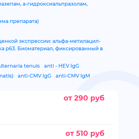
мазепам, а-гидроксиальпразолам,
ема препарата)
ценкой экспрессии: альфа-метилацил-
лка p63. Биоматериал, фиксированный в
lternaria tenuis
anti - HEV IgG
atis)
anti-CMV IgG
anti-CMV IgM
от 290 руб
от 510 руб