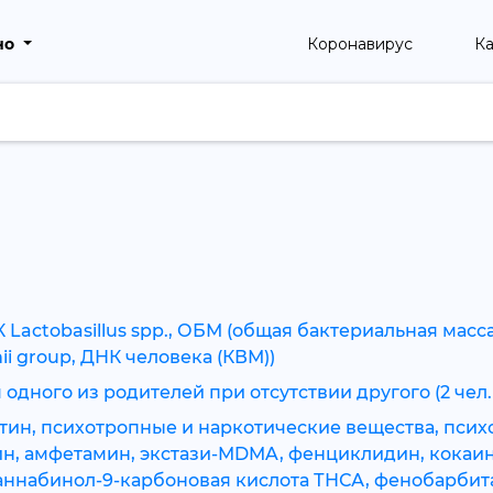
но
Коронавирус
Ка
ctobasillus spp., ОБМ (общая бактериальная масса),
onii group, ДНК человека (КВМ))
одного из родителей при отсутствии другого (2 чел.
тин, психотропные и наркотические вещества, пси
ин, амфетамин, экстази-MDMA, фенциклидин, кокаин
оканнабинол-9-карбоновая кислота ТНСА, фенобарбит