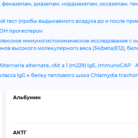
, феназепам, диазепам, нордиазепам, оксазепам, те
й тест (пробы выдыхаемого воздуха до и после при
-ОН прогестерон
плексное иммуногистохимическое исследование с о
нов высокого молекулярного веса (34(beta)E12), бе
Alternaria alternate, rAlt a 1 (m229) IgE, ImmunoCAP
A
класса IgG к белку теплового шока Chlamydia trachom
Альбумин
АКТГ