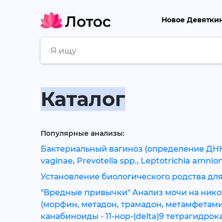
Новое Девятки
Каталог
Популярные анализы:
Бактериальный вагиноз (определение ДНК La
vaginae, Prevotella spp., Leptotrichia amni
Установление биологического родства для 
"Вредные привычки" Анализ мочи на нико
(морфин, метадон, трамадон, метамфетам
канабиноиды - 11-нор-(delta)9 тетрагидр