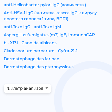
anti-Helicobacter pylori IgG (количеств.)
Anti-HSV-1 IgG (антитела класса IgG к вирусу
простого герпеса 1 типа, ВПГ-1)
anti-Toxo IgG
anti-Toxo IgM
Aspergillus fumigatus (m3) IgE, ImmunoCAP
b - ХГЧ
Candida albicans
Cladosporium herbarum
Cyfra-21-1
Dermatophagoides farinae
Dermatophagoides pteronyssinus
Фильтр анализов