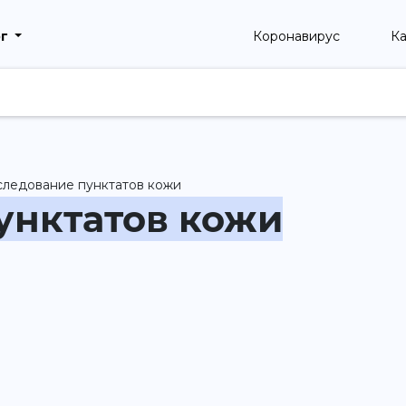
рг
Коронавирус
Ка
следование пунктатов кожи
унктатов кожи