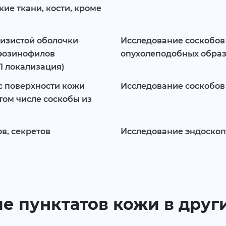
ие ткани, кости, кроме
лизистой оболочки
Исследование соскобов 
 эозинофилов
опухолеподобных обра
1 локализация)
с поверхности кожи
Исследование соскобов
 том числе соскобы из
в, секретов
Исследование эндоскоп
е пунктатов кожи в друг