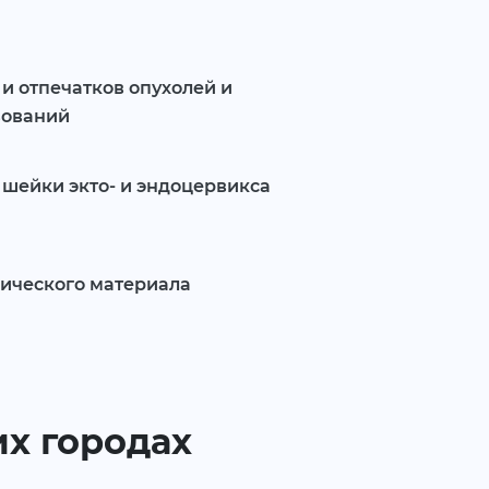
и отпечатков опухолей и
зований
 шейки экто- и эндоцервикса
ического материала
их городах