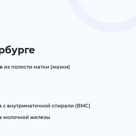
ербурге
 из полости матки (мазки)
а с внутриматочной спирали (ВМС)
в молочной железы