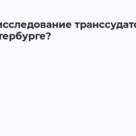
 исследование транссудато
тербурге?