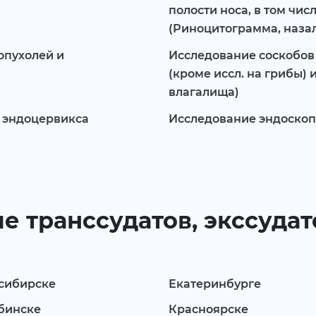
полости носа, в том чи
(Риноцитограмма, назал
опухолей и
Исследование соскобов 
(кроме иссл. на грибы) 
влагалища)
и эндоцервикса
Исследование эндоскоп
е транссудатов, экссудато
сибирске
Екатеринбурге
бинске
Красноярске