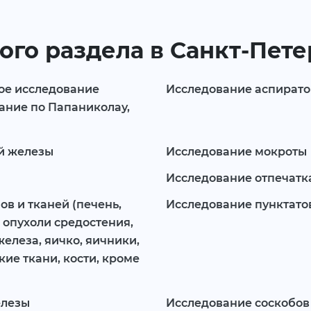
ого раздела в Санкт-Пет
ое исследование
Исследование аспиратов
ание по Папаниколау,
й железы
Исследование мокроты
Исследование отпечатк
ов и тканей (печень,
Исследование пунктато
 опухоли средостения,
елеза, яичко, яичники,
ие ткани, кости, кроме
елезы
Исследование соскобов 