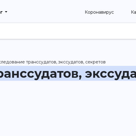
рг
Коронавирус
Ка
ледование транссудатов, экссудатов, секретов
анссудатов, экссуда