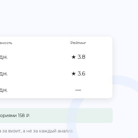
вность
Рейтинг
дн.
★ 3.8
дн.
★ 3.6
дн.
—
ориями 158 ₽.
за визит, а не за каждый анализ.