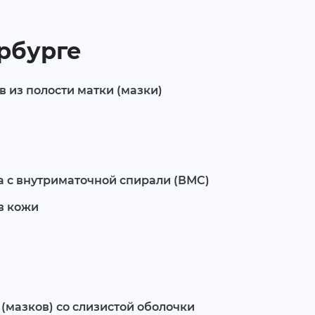
ербурге
 из полости матки (мазки)
а с внутриматочной спирали (ВМС)
в кожи
(мазков) со слизистой оболочки